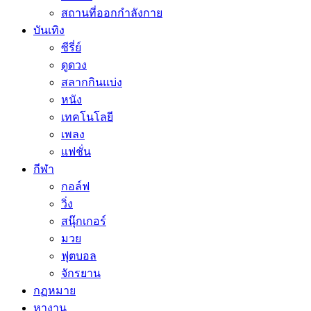
สถานที่ออกกำลังกาย
บันเทิง
ซีรี่ย์
ดูดวง
สลากกินแบ่ง
หนัง
เทคโนโลยี
เพลง
แฟชั่น
กีฬา
กอล์ฟ
วิ่ง
สนุ๊กเกอร์
มวย
ฟุตบอล
จักรยาน
กฏหมาย
หางาน