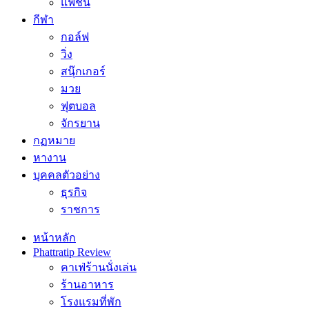
แฟชั่น
กีฬา
กอล์ฟ
วิ่ง
สนุ๊กเกอร์
มวย
ฟุตบอล
จักรยาน
กฏหมาย
หางาน
บุคคลตัวอย่าง
ธุรกิจ
ราชการ
หน้าหลัก
Phattratip Review
คาเฟ่ร้านนั่งเล่น
ร้านอาหาร
โรงแรมที่พัก