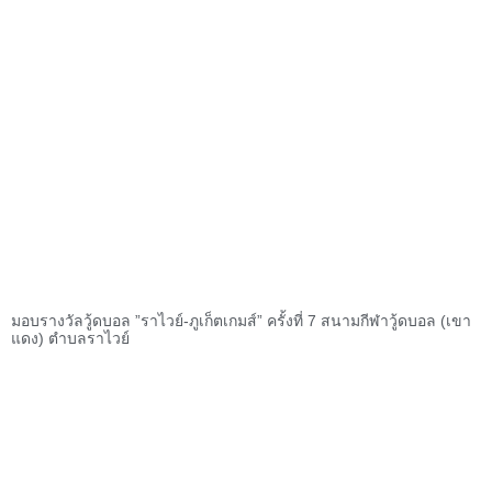
มอบรางวัลวู้ดบอล ”ราไวย์-ภูเก็ตเกมส์” ครั้งที่ 7 สนามกีฬาวู้ดบอล (เขา
แดง) ตำบลราไวย์