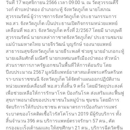
วันที่ 17 พฤศจิกายน 2566 เวลา 09.00 น. ณ วัดสุวรรณคีรี
วงก์ ตำบลป่าตอง อำเภอกะทู้ จังหวัดภูเก็ต นายโสภณ
สุวรรณรัตน์ ผู้ว่าราชการจังหวัดภูเก็ต ประธานกรรมการ
พอ.สว. จังหวัดภูเก็ต เป็นประธานเปิดกิจกรรมหน่วยแพทย์
เคลื่อนที่ พอ.สว. จังหวัดภูเก็ต ครั้งที่ 2/2567 โดยมี นางบุษดี
สุวรรณรัตน์ นายกเหล่ากาชาดจังหวัดภูเก็ต/ ประธานชมรม
แม่บ้านมหาดไทย นายจีรวัฒน์ บุญรักษ์ รองนายแพทย์
สาธารณสุขจังหวัดภูเก็ต นายธีระพงศ์ ช่วยชู นายอำเภอกะทู้
นายเฉลิมศักดิ์ มณีศรี นายกเทศมนตรีเมืองป่าตอง หัวหน้า
ส่วนราชการภาครัฐเอกชนในพื้นที่ให้การต้อนรับ โดย
ปีงบประมาณ 2567 มูลนิธิแพทย์อาสาสมเด็จพระศรีนครินท
รา-บรมราชชนนี จังหวัดภูเก็ต ได้จัดทำแผนออกปฏิบัติงาน
หน่วยแพทย์เคลื่อนที่ พอ.สว.ทั้งสิ้น 9 ครั้ง โดยมีวัตถุประสงค์
เพื่อช่วยเหลือให้การรักษาโรค ป้องกันโรค ส่งเสริมและฟื้นฟู
สุขภาพอนามัยของประชาชนในหมู่บ้าน ชุมชน โดยมีการ
จัดบริการให้กับประชาชน ตามมาตรการป้องกันการแพร่
ระบาดของโรคติดเชื้อไวรัสโคโรนา 2019 มีผู้รับบริการ ทั้ง
สิ้นจำนวน 396 คน บริการแพทย์ตรวจรักษา 57 คน , คัด
กรองมะเร็งเต้านมและให้สุขศึกษา 21 คน , บริการฉีดวัคซีน