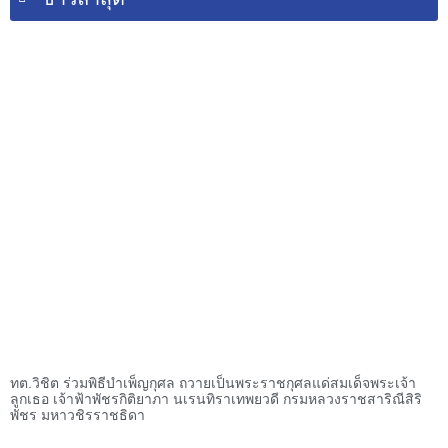
ทต.วิชิต ร่วมพิธีบำเพ็ญกุศล ถวายเป็นพระราชกุศลแด่สมเด็จพระเจ้า
ลูกเธอ เจ้าฟ้าพัชรกิติยาภา นเรนทิราเทพยวดี กรมหลวงราชสาริณีสิริ
พัชร มหาวชิรราชธิดา