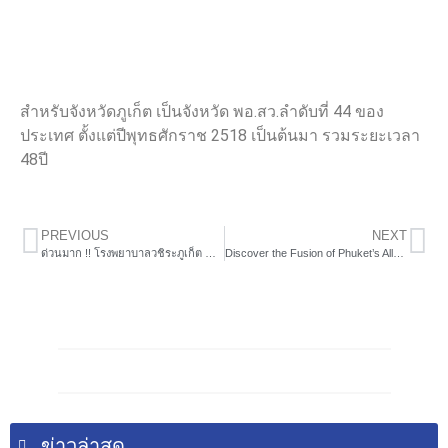
สำหรับจังหวัดภูเก็ต เป็นจังหวัด พอ.สว.ลำดับที่ 44 ของ
ประเทศ ตั้งแต่ปีพุทธศักราช 2518 เป็นต้นมา รวมระยะเวลา
48ปี
PREVIOUS
NEXT
ด่วนมาก !! โรงพยาบาลวชิระภูเก็ต ขาดเลือดกรุ๊ปโอ จำนวนมาก
Discover the Fusion of Phuket’s Allure and Artistry at 𝗟𝗲𝘀 𝗔𝗿𝘁𝗶𝘀𝘁𝗲𝘀 𝗯𝘆 𝗟𝗲 𝗠𝗲𝗿𝗶𝗱𝗶𝗲𝗻 𝗣𝗵𝘂𝗸𝗲𝘁.
ข่าวล่าสุด