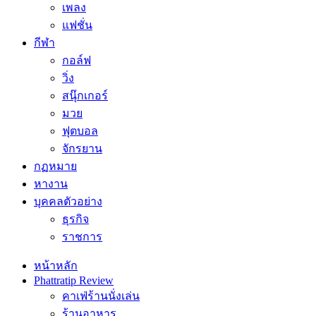
เพลง
แฟชั่น
กีฬา
กอล์ฟ
วิ่ง
สนุ๊กเกอร์
มวย
ฟุตบอล
จักรยาน
กฏหมาย
หางาน
บุคคลตัวอย่าง
ธุรกิจ
ราชการ
หน้าหลัก
Phattratip Review
คาเฟ่ร้านนั่งเล่น
ร้านอาหาร