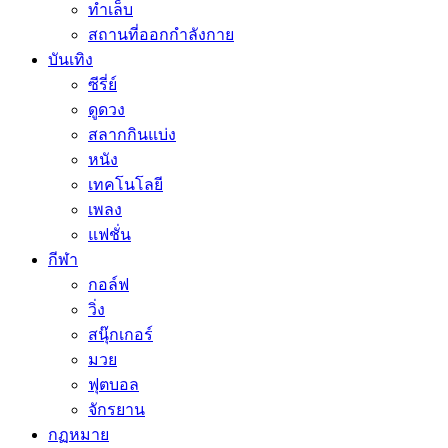
ทำเล็บ
สถานที่ออกกำลังกาย
บันเทิง
ซีรี่ย์
ดูดวง
สลากกินแบ่ง
หนัง
เทคโนโลยี
เพลง
แฟชั่น
กีฬา
กอล์ฟ
วิ่ง
สนุ๊กเกอร์
มวย
ฟุตบอล
จักรยาน
กฏหมาย