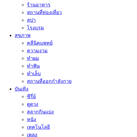
ร้านอาหาร
สถานที่ท่องเที่ยว
สปา
โรงแรม
สุขภาพ
คลีนิคแพทย์
ความงาม
ทำผม
ทำฟัน
ทำเล็บ
สถานที่ออกกำลังกาย
บันเทิง
ซีรี่ย์
ดูดวง
สลากกินแบ่ง
หนัง
เทคโนโลยี
เพลง