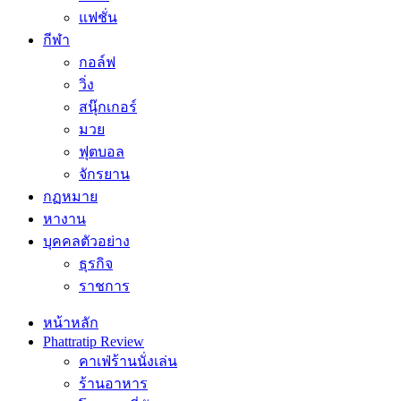
แฟชั่น
กีฬา
กอล์ฟ
วิ่ง
สนุ๊กเกอร์
มวย
ฟุตบอล
จักรยาน
กฏหมาย
หางาน
บุคคลตัวอย่าง
ธุรกิจ
ราชการ
หน้าหลัก
Phattratip Review
คาเฟ่ร้านนั่งเล่น
ร้านอาหาร