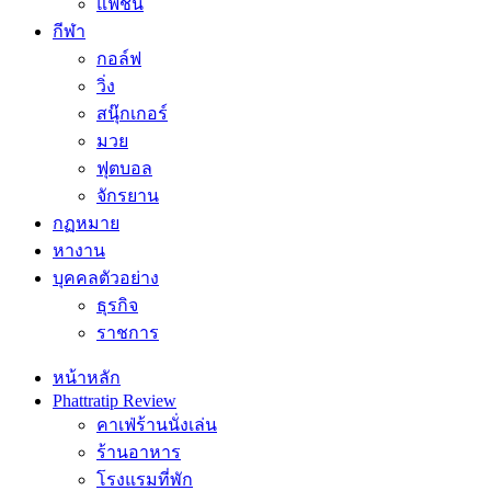
แฟชั่น
กีฬา
กอล์ฟ
วิ่ง
สนุ๊กเกอร์
มวย
ฟุตบอล
จักรยาน
กฏหมาย
หางาน
บุคคลตัวอย่าง
ธุรกิจ
ราชการ
หน้าหลัก
Phattratip Review
คาเฟ่ร้านนั่งเล่น
ร้านอาหาร
โรงแรมที่พัก