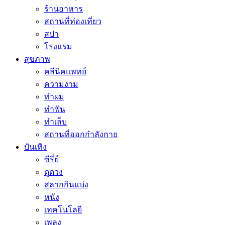
ร้านอาหาร
สถานที่ท่องเที่ยว
สปา
โรงแรม
สุขภาพ
คลีนิคแพทย์
ความงาม
ทำผม
ทำฟัน
ทำเล็บ
สถานที่ออกกำลังกาย
บันเทิง
ซีรี่ย์
ดูดวง
สลากกินแบ่ง
หนัง
เทคโนโลยี
เพลง