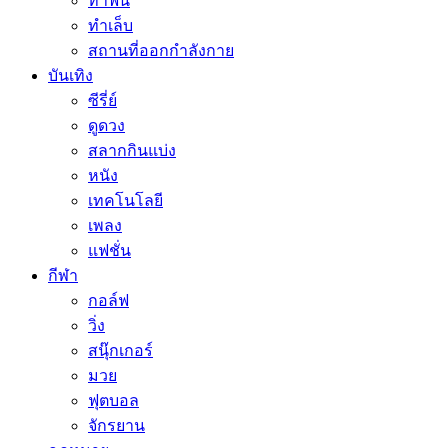
ทำฟัน
ทำเล็บ
สถานที่ออกกำลังกาย
บันเทิง
ซีรี่ย์
ดูดวง
สลากกินแบ่ง
หนัง
เทคโนโลยี
เพลง
แฟชั่น
กีฬา
กอล์ฟ
วิ่ง
สนุ๊กเกอร์
มวย
ฟุตบอล
จักรยาน