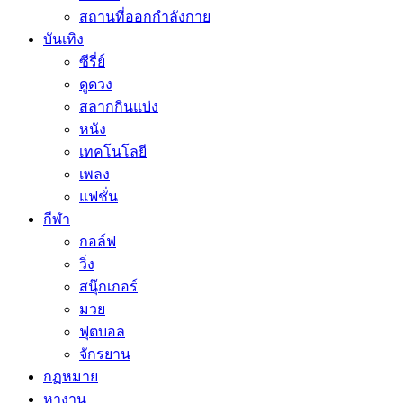
สถานที่ออกกำลังกาย
บันเทิง
ซีรี่ย์
ดูดวง
สลากกินแบ่ง
หนัง
เทคโนโลยี
เพลง
แฟชั่น
กีฬา
กอล์ฟ
วิ่ง
สนุ๊กเกอร์
มวย
ฟุตบอล
จักรยาน
กฏหมาย
หางาน