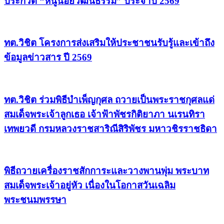
ประกวด “หนูน้อยวัฒนธรรม” ประจำปี 2569
ทต.วิชิต โครงการส่งเสริมให้ประชาชนรับรู้และเข้าถึง
ข้อมูลข่าวสาร ปี 2569
ทต.วิชิต ร่วมพิธีบำเพ็ญกุศล ถวายเป็นพระราชกุศลแด่
สมเด็จพระเจ้าลูกเธอ เจ้าฟ้าพัชรกิติยาภา นเรนทิรา
เทพยวดี กรมหลวงราชสาริณีสิริพัชร มหาวชิรราชธิดา
พิธีถวายเครื่องราชสักการะและวางพานพุ่ม พระบาท
สมเด็จพระเจ้าอยู่หัว เนื่องในโอกาสวันเฉลิม
พระชนมพรรษา