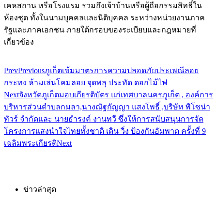
เคหสถาน หรือโรงแรม รวมถึงเจ้าบ้านหรือผู้ถือกรรมสิทธิ์ใน
ห้องชุด ทั้งในนามบุคคลและนิติบุคคล ระหว่างหน่วยงานภาค
รัฐและภาคเอกชน ภายใต้กรอบของระเบียบและกฎหมายที่
เกี่ยวข้อง
Prev
Previous
ภูเก็ตเข้มมาตรการความปลอดภัยประเพณีลอย
กระทง ห้ามเล่นโคมลอย จุดพลุ ประทัด ดอกไม้ไฟ
Next
จังหวัดภูเก็ตมอบเกียรติบัตร แก่เทศบาลนครภูเก็ต , องค์การ
บริหารส่วนตำบลกมลา,นางณัฐกัญญา แสงโพธิ์ ,บริษัท พิโซน่า
ทัวร์ จำกัดและ นายธำรงค์ งานทวี ซึ่งให้การสนับสนุนการจัด
โครงการแสงนำใจไทยทั้งชาติ เดิน วิ่ง ป้องกันอัมพาต ครั้งที่ 9
เฉลิมพระเกียรติ
Next
ข่าวล่าสุด