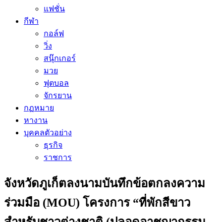
แฟชั่น
กีฬา
กอล์ฟ
วิ่ง
สนุ๊กเกอร์
มวย
ฟุตบอล
จักรยาน
กฏหมาย
หางาน
บุคคลตัวอย่าง
ธุรกิจ
ราชการ
จังหวัดภูเก็ตลงนามบันทึกข้อตกลงความ
ร่วมมือ (MOU) โครงการ “ที่พักสีขาว
สำหรับชาวต่างชาติ (ปลอดอาชญากรรม