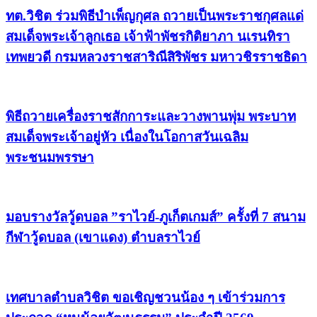
ทต.วิชิต ร่วมพิธีบำเพ็ญกุศล ถวายเป็นพระราชกุศลแด่
สมเด็จพระเจ้าลูกเธอ เจ้าฟ้าพัชรกิติยาภา นเรนทิรา
เทพยวดี กรมหลวงราชสาริณีสิริพัชร มหาวชิรราชธิดา
พิธีถวายเครื่องราชสักการะและวางพานพุ่ม พระบาท
สมเด็จพระเจ้าอยู่หัว เนื่องในโอกาสวันเฉลิม
พระชนมพรรษา
มอบรางวัลวู้ดบอล ”ราไวย์-ภูเก็ตเกมส์” ครั้งที่ 7 สนาม
กีฬาวู้ดบอล (เขาแดง) ตำบลราไวย์
เทศบาลตำบลวิชิต ขอเชิญชวนน้อง ๆ เข้าร่วมการ