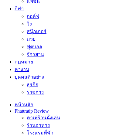
แฟชั่น
กีฬา
กอล์ฟ
วิ่ง
สนุ๊กเกอร์
มวย
ฟุตบอล
จักรยาน
กฏหมาย
หางาน
บุคคลตัวอย่าง
ธุรกิจ
ราชการ
หน้าหลัก
Phattratip Review
คาเฟ่ร้านนั่งเล่น
ร้านอาหาร
โรงแรมที่พัก