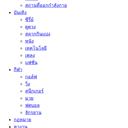
สถานที่ออกกำลังกาย
บันเทิง
ซีรี่ย์
ดูดวง
สลากกินแบ่ง
หนัง
เทคโนโลยี
เพลง
แฟชั่น
กีฬา
กอล์ฟ
วิ่ง
สนุ๊กเกอร์
มวย
ฟุตบอล
จักรยาน
กฏหมาย
หางาน