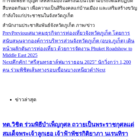
การจัดพิธีทำบุญศาลหลักเมืองในครั้งนี้เป็นไปตามประเพณีที่ปฏิบัติ
สืบทอดกันมา เพื่อความเป็นสิริมงคลแก่บ้านเมือง และเสริมสร้างขวัญ
กำลังใจแก่ประชาชนในจังหวัดภูเก็ต
สำนักงานประชาสัมพันธ์จังหวัดภูเก็ต ภาพ/ข่าว
Prev
Previous
สมาคมธุรกิจการท่องเที่ยวจังหวัดภูเก็ต โดยการ
สนับสนุนจากองค์การบริหารส่วนจังหวัดภูเก็ต (อบจ.ภูเก็ต) เดิน
หน้าผลักดันการท่องเที่ยว ด้วยการจัดงาน Phuket Roadshow to
Middle East 2025
Next
คึกคัก! “ศรีสุนทรฮาล์ฟมาราธอน 2025” นักวิ่งกว่า 1,200
คน ร่วมพิชิตเส้นทางรอบเขื่อนบางเหนียวดำ
Next
ข่าวล่าสุด
ทต.วิชิต ร่วมพิธีบำเพ็ญกุศล ถวายเป็นพระราชกุศลแด่
สมเด็จพระเจ้าลูกเธอ เจ้าฟ้าพัชรกิติยาภา นเรนทิรา