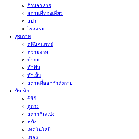
ร้านอาหาร
สถานที่ท่องเที่ยว
สปา
โรงแรม
สุขภาพ
คลีนิคแพทย์
ความงาม
ทำผม
ทำฟัน
ทำเล็บ
สถานที่ออกกำลังกาย
บันเทิง
ซีรี่ย์
ดูดวง
สลากกินแบ่ง
หนัง
เทคโนโลยี
เพลง