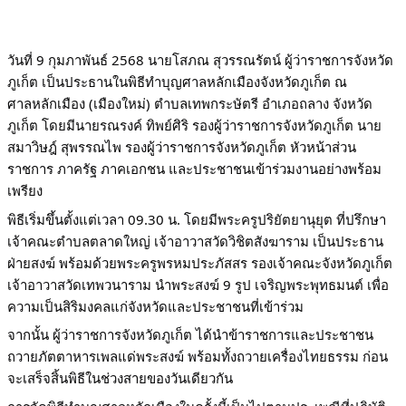
วันที่ 9 กุมภาพันธ์ 2568 นายโสภณ สุวรรณรัตน์ ผู้ว่าราชการจังหวัด
ภูเก็ต เป็นประธานในพิธีทำบุญศาลหลักเมืองจังหวัดภูเก็ต ณ
ศาลหลักเมือง (เมืองใหม่) ตำบลเทพกระษัตรี อำเภอถลาง จังหวัด
ภูเก็ต โดยมีนายรณรงค์ ทิพย์ศิริ รองผู้ว่าราชการจังหวัดภูเก็ต นาย
สมาวิษฎ์ สุพรรณไพ รองผู้ว่าราชการจังหวัดภูเก็ต หัวหน้าส่วน
ราชการ ภาครัฐ ภาคเอกชน และประชาชนเข้าร่วมงานอย่างพร้อม
เพรียง
พิธีเริ่มขึ้นตั้งแต่เวลา 09.30 น. โดยมีพระครูปริยัตยานุยุต ที่ปรึกษา
เจ้าคณะตำบลตลาดใหญ่ เจ้าอาวาสวัดวิชิตสังฆาราม เป็นประธาน
ฝ่ายสงฆ์ พร้อมด้วยพระครูพรหมประภัสสร รองเจ้าคณะจังหวัดภูเก็ต
เจ้าอาวาสวัดเทพวนาราม นำพระสงฆ์ 9 รูป เจริญพระพุทธมนต์ เพื่อ
ความเป็นสิริมงคลแก่จังหวัดและประชาชนที่เข้าร่วม
จากนั้น ผู้ว่าราชการจังหวัดภูเก็ต ได้นำข้าราชการและประชาชน
ถวายภัตตาหารเพลแด่พระสงฆ์ พร้อมทั้งถวายเครื่องไทยธรรม ก่อน
จะเสร็จสิ้นพิธีในช่วงสายของวันเดียวกัน