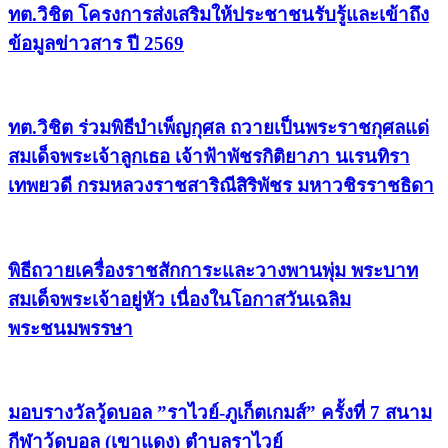
ทต.วิชิต โครงการส่งเสริมให้ประชาชนรับรู้และเข้าถึง
ข้อมูลข่าวสาร ปี 2569
ทต.วิชิต ร่วมพิธีบำเพ็ญกุศล ถวายเป็นพระราชกุศลแด่
สมเด็จพระเจ้าลูกเธอ เจ้าฟ้าพัชรกิติยาภา นเรนทิรา
เทพยวดี กรมหลวงราชสาริณีสิริพัชร มหาวชิรราชธิดา
พิธีถวายเครื่องราชสักการะและวางพานพุ่ม พระบาท
สมเด็จพระเจ้าอยู่หัว เนื่องในโอกาสวันเฉลิม
พระชนมพรรษา
มอบรางวัลวู้ดบอล ”ราไวย์-ภูเก็ตเกมส์” ครั้งที่ 7 สนาม
กีฬาวู้ดบอล (เขาแดง) ตำบลราไวย์