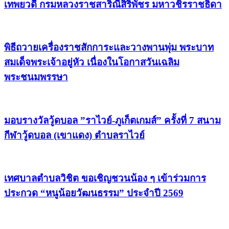
เทพยวดี กรมหลวงราชสาริณีสิริพัชร มหาวชิรราชธิดา
พิธีถวายเครื่องราชสักการะและวางพานพุ่ม พระบาท
สมเด็จพระเจ้าอยู่หัว เนื่องในโอกาสวันเฉลิม
พระชนมพรรษา
มอบรางวัลวู้ดบอล ”ราไวย์-ภูเก็ตเกมส์” ครั้งที่ 7 สนาม
กีฬาวู้ดบอล (เขาแดง) ตำบลราไวย์
เทศบาลตำบลวิชิต ขอเชิญชวนน้อง ๆ เข้าร่วมการ
ประกวด “หนูน้อยวัฒนธรรม” ประจำปี 2569