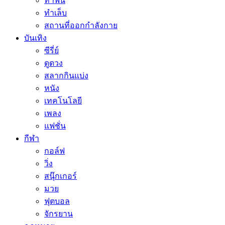
ทำฟัน
ทำเล็บ
สถานที่ออกกำลังกาย
บันเทิง
ซีรี่ย์
ดูดวง
สลากกินแบ่ง
หนัง
เทคโนโลยี
เพลง
แฟชั่น
กีฬา
กอล์ฟ
วิ่ง
สนุ๊กเกอร์
มวย
ฟุตบอล
จักรยาน