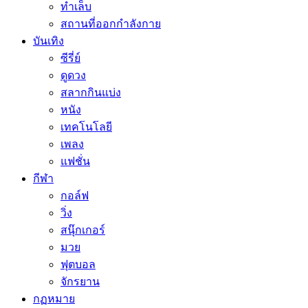
ทำเล็บ
สถานที่ออกกำลังกาย
บันเทิง
ซีรี่ย์
ดูดวง
สลากกินแบ่ง
หนัง
เทคโนโลยี
เพลง
แฟชั่น
กีฬา
กอล์ฟ
วิ่ง
สนุ๊กเกอร์
มวย
ฟุตบอล
จักรยาน
กฏหมาย