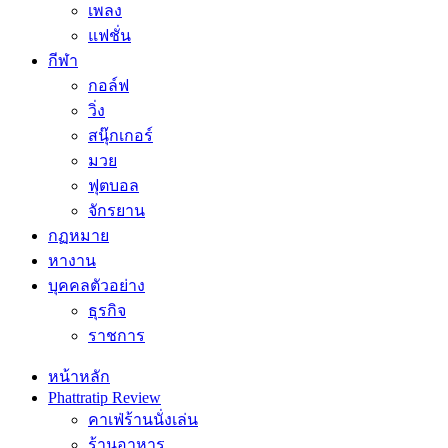
เพลง
แฟชั่น
กีฬา
กอล์ฟ
วิ่ง
สนุ๊กเกอร์
มวย
ฟุตบอล
จักรยาน
กฏหมาย
หางาน
บุคคลตัวอย่าง
ธุรกิจ
ราชการ
หน้าหลัก
Phattratip Review
คาเฟ่ร้านนั่งเล่น
ร้านอาหาร