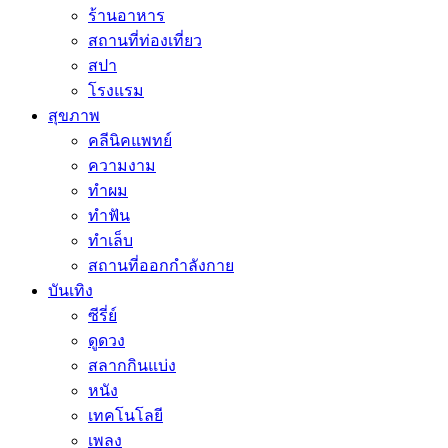
ร้านอาหาร
สถานที่ท่องเที่ยว
สปา
โรงแรม
สุขภาพ
คลีนิคแพทย์
ความงาม
ทำผม
ทำฟัน
ทำเล็บ
สถานที่ออกกำลังกาย
บันเทิง
ซีรี่ย์
ดูดวง
สลากกินแบ่ง
หนัง
เทคโนโลยี
เพลง