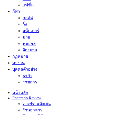
แฟชั่น
กีฬา
กอล์ฟ
วิ่ง
สนุ๊กเกอร์
มวย
ฟุตบอล
จักรยาน
กฏหมาย
หางาน
บุคคลตัวอย่าง
ธุรกิจ
ราชการ
หน้าหลัก
Phattratip Review
คาเฟ่ร้านนั่งเล่น
ร้านอาหาร