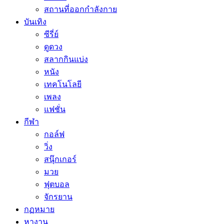
สถานที่ออกกำลังกาย
บันเทิง
ซีรี่ย์
ดูดวง
สลากกินแบ่ง
หนัง
เทคโนโลยี
เพลง
แฟชั่น
กีฬา
กอล์ฟ
วิ่ง
สนุ๊กเกอร์
มวย
ฟุตบอล
จักรยาน
กฏหมาย
หางาน