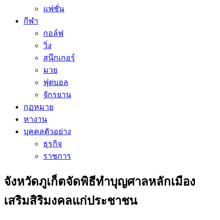
แฟชั่น
กีฬา
กอล์ฟ
วิ่ง
สนุ๊กเกอร์
มวย
ฟุตบอล
จักรยาน
กฏหมาย
หางาน
บุคคลตัวอย่าง
ธุรกิจ
ราชการ
จังหวัดภูเก็ตจัดพิธีทำบุญศาลหลักเมือง
เสริมสิริมงคลแก่ประชาชน