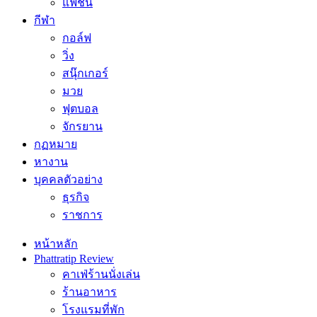
แฟชั่น
กีฬา
กอล์ฟ
วิ่ง
สนุ๊กเกอร์
มวย
ฟุตบอล
จักรยาน
กฏหมาย
หางาน
บุคคลตัวอย่าง
ธุรกิจ
ราชการ
หน้าหลัก
Phattratip Review
คาเฟ่ร้านนั่งเล่น
ร้านอาหาร
โรงแรมที่พัก