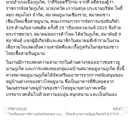
นายอำเภอเมืองภูเก็ต, ว่าที่ร้อยตรีวิกรม จากที่ อดีตรองผู้ว่า
ราชการจังหวัดภูเก็ต, นายภควัต เกาก่อสกุล ประธานบริษัท โพธิ์
หยก สมุนไพร จำกัด, สมาคมยูนานเชียงราย, สมาคมชาว
เชียงใหม่เชื้อสายยูนาน, คณะกรรมการการจัดการแข่งขันกีฬา
329 ต้านภัยยาเสพติด ครั้งที่ 29 “เปียงหลวงเกมส์ 2025 ชิงถ้วย
พระราชทานฯ, สมาคมหอการค้าไทย-ไต้หวันภูเก็ต, สมาพันธ์ 9
สมาพันธ์ แขกผู้มีเกียรติและสมาชิกในสมาคมที่เข้าร่วมในงาน
เพื่อรวมใจแสดงถึงความสามัคคีและเกื้อกูลกันในกลุ่มของชาว
ไทยเชื้อสายจีนยูนาน
ในงานมีการแสดงความสามารถในด้านต่างๆของเยาวชนชาวยู
นานภูเก็ต และการแสดงของกลุ่มแม่บ้านสมาคมยูนานภูเก็ต ทั้งนี้
ทางสมาคมยูนานภูเก็ตได้จัดเตรียมอาหารจากการสนับสนุนของ
หมู่บ้านต่างๆของชาวไทยยูนาน ซึ่งเป็นอาหารที่สืบทอดจาก
วัฒนธรรมต่างหมู่บ้านของชาวไทยยูนานทางภาคเหนือ
บรรยากาศเต็มไปด้วยความอบอุ่น สนุกสนาน และเป็นกันเอง
PREVIOUS
NEXT
โรงเรียนมหาวชิราวุธจังหวัดสงขลา ผงาดแชมป์ จตุรมิตรปักษ์ใต้คัพ ครั้งที่ 4
เริ่มแล้วงานราชภัฏภูเก็ตแฟร์ & OTOP ทั่วไทยร่วมใจ สู่เกาะภูเก็ต 17 – 26 มกราคม 256 ณ ศูนย์ประชุมชั้น 1 ฝั่งขุมน้ำ มหาวิทยาลัยราชภัฏภูเก็ต