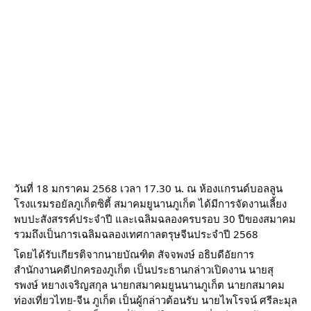
วันที่ 18 มกราคม 2568 เวลา 17.30 น. ณ ห้องแกรนด์บอลลูน
โรงแรมรอยัลภูเก็ตซิตี้ สมาคมยูนานภูเก็ต ได้มีการจัดงานเลี้ยง
พบปะสังสรรค์ประจำปี และเฉลิมฉลองครบรอบ 30 ปีของสมาคม
รวมถึงเป็นการเฉลิมฉลองเทศกาลตรุษจีนประจำปี 2568
โดยได้รับเกียรติจากนายบัณฑิต สัจจพงษ์ อธิบดีอัยการ
สำนักงานคดีปกครองภูเก็ต เป็นประธานกล่าวเปิดงาน นายสุ
รพงษ์ หยางเจริญสกุล นายกสมาคมยูนนานภูเก็ต นายกสมาคม
ท่องเที่ยวไทย-จีน ภูเก็ต เป็นผู้กล่าวต้อนรับ นายไพโรจน์ ศรีละมุล