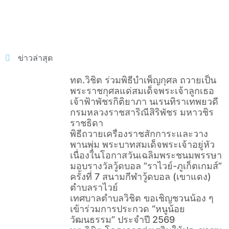
ข่าวล่าสุด
ทต.วิชิต ร่วมพิธีบำเพ็ญกุศล ถวายเป็น
พระราชกุศลแด่สมเด็จพระเจ้าลูกเธอ
เจ้าฟ้าพัชรกิติยาภา นเรนทิราเทพยวดี
กรมหลวงราชสาริณีสิริพัชร มหาวชิร
ราชธิดา
พิธีถวายเครื่องราชสักการะและวาง
พานพุ่ม พระบาทสมเด็จพระเจ้าอยู่หัว
เนื่องในโอกาสวันเฉลิมพระชนมพรรษา
มอบรางวัลวู้ดบอล ”ราไวย์-ภูเก็ตเกมส์”
ครั้งที่ 7 สนามกีฬาวู้ดบอล (เขาแดง)
ตำบลราไวย์
เทศบาลตำบลวิชิต ขอเชิญชวนน้อง ๆ
เข้าร่วมการประกวด “หนูน้อย
วัฒนธรรม” ประจำปี 2569