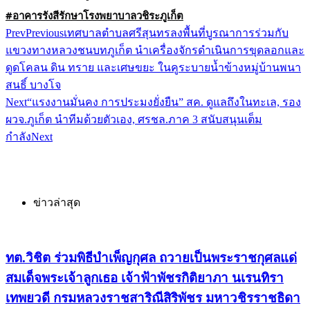
#อาคารรังสีรักษาโรงพยาบาลวชิระภูเก็ต
Prev
Previous
เทศบาลตำบลศรีสุนทรลงพื้นที่บูรณาการร่วมกับ
แขวงทางหลวงชนบทภูเก็ต นำเครื่องจักรดำเนินการขุดลอกและ
ดูดโคลน ดิน ทราย และเศษขยะ ในคูระบายน้ำข้างหมู่บ้านพนา
สนธิ์ บางโจ
Next
“แรงงานมั่นคง การประมงยั่งยืน” สค. ดูแลถึงในทะเล, รอง
ผวจ.ภูเก็ต นำทีมด้วยตัวเอง, ศรชล.ภาค 3 สนับสนุนเต็ม
กำลัง
Next
ข่าวล่าสุด
ทต.วิชิต ร่วมพิธีบำเพ็ญกุศล ถวายเป็นพระราชกุศลแด่
สมเด็จพระเจ้าลูกเธอ เจ้าฟ้าพัชรกิติยาภา นเรนทิรา
เทพยวดี กรมหลวงราชสาริณีสิริพัชร มหาวชิรราชธิดา