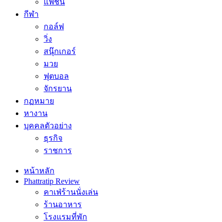
แฟชั่น
กีฬา
กอล์ฟ
วิ่ง
สนุ๊กเกอร์
มวย
ฟุตบอล
จักรยาน
กฏหมาย
หางาน
บุคคลตัวอย่าง
ธุรกิจ
ราชการ
หน้าหลัก
Phattratip Review
คาเฟ่ร้านนั่งเล่น
ร้านอาหาร
โรงแรมที่พัก