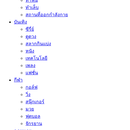
ทำฟัน
ทำเล็บ
สถานที่ออกกำลังกาย
บันเทิง
ซีรี่ย์
ดูดวง
สลากกินแบ่ง
หนัง
เทคโนโลยี
เพลง
แฟชั่น
กีฬา
กอล์ฟ
วิ่ง
สนุ๊กเกอร์
มวย
ฟุตบอล
จักรยาน