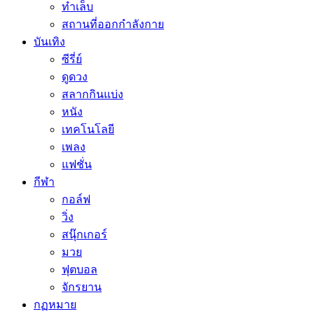
ทำเล็บ
สถานที่ออกกำลังกาย
บันเทิง
ซีรี่ย์
ดูดวง
สลากกินแบ่ง
หนัง
เทคโนโลยี
เพลง
แฟชั่น
กีฬา
กอล์ฟ
วิ่ง
สนุ๊กเกอร์
มวย
ฟุตบอล
จักรยาน
กฏหมาย