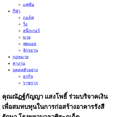
แฟชั่น
กีฬา
กอล์ฟ
วิ่ง
สนุ๊กเกอร์
มวย
ฟุตบอล
จักรยาน
กฏหมาย
หางาน
บุคคลตัวอย่าง
ธุรกิจ
ราชการ
คุณณัฏฐ์กัญญา แสงโพธิ์ ร่วมบริจาคเงิน
เพื่อสมทบทุนในการก่อสร้างอาคารรังสี
รักษา โรงพยาบาลวชิระภูเก็ต