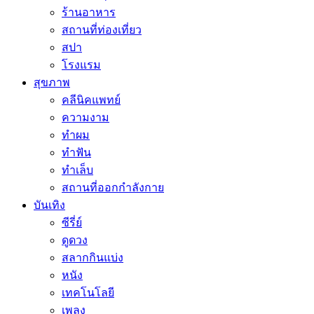
ร้านอาหาร
สถานที่ท่องเที่ยว
สปา
โรงแรม
สุขภาพ
คลีนิคแพทย์
ความงาม
ทำผม
ทำฟัน
ทำเล็บ
สถานที่ออกกำลังกาย
บันเทิง
ซีรี่ย์
ดูดวง
สลากกินแบ่ง
หนัง
เทคโนโลยี
เพลง