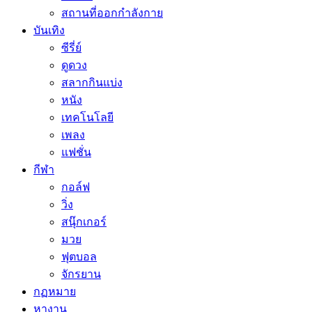
สถานที่ออกกำลังกาย
บันเทิง
ซีรี่ย์
ดูดวง
สลากกินแบ่ง
หนัง
เทคโนโลยี
เพลง
แฟชั่น
กีฬา
กอล์ฟ
วิ่ง
สนุ๊กเกอร์
มวย
ฟุตบอล
จักรยาน
กฏหมาย
หางาน