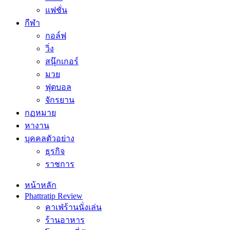
แฟชั่น
กีฬา
กอล์ฟ
วิ่ง
สนุ๊กเกอร์
มวย
ฟุตบอล
จักรยาน
กฏหมาย
หางาน
บุคคลตัวอย่าง
ธุรกิจ
ราชการ
หน้าหลัก
Phattratip Review
คาเฟ่ร้านนั่งเล่น
ร้านอาหาร