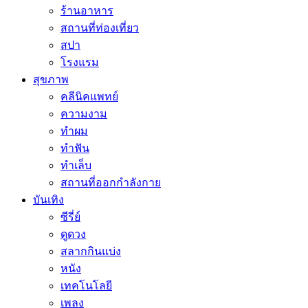
ร้านอาหาร
สถานที่ท่องเที่ยว
สปา
โรงแรม
สุขภาพ
คลีนิคแพทย์
ความงาม
ทำผม
ทำฟัน
ทำเล็บ
สถานที่ออกกำลังกาย
บันเทิง
ซีรี่ย์
ดูดวง
สลากกินแบ่ง
หนัง
เทคโนโลยี
เพลง