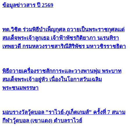
ข้อมูลข่าวสาร ปี 2569
ทต.วิชิต ร่วมพิธีบำเพ็ญกุศล ถวายเป็นพระราชกุศลแด่
สมเด็จพระเจ้าลูกเธอ เจ้าฟ้าพัชรกิติยาภา นเรนทิรา
เทพยวดี กรมหลวงราชสาริณีสิริพัชร มหาวชิรราชธิดา
พิธีถวายเครื่องราชสักการะและวางพานพุ่ม พระบาท
สมเด็จพระเจ้าอยู่หัว เนื่องในโอกาสวันเฉลิม
พระชนมพรรษา
มอบรางวัลวู้ดบอล ”ราไวย์-ภูเก็ตเกมส์” ครั้งที่ 7 สนาม
กีฬาวู้ดบอล (เขาแดง) ตำบลราไวย์