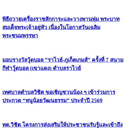
พิธีถวายเครื่องราชสักการะและวางพานพุ่ม พระบาท
สมเด็จพระเจ้าอยู่หัว เนื่องในโอกาสวันเฉลิม
พระชนมพรรษา
มอบรางวัลวู้ดบอล ”ราไวย์-ภูเก็ตเกมส์” ครั้งที่ 7 สนาม
กีฬาวู้ดบอล (เขาแดง) ตำบลราไวย์
เทศบาลตำบลวิชิต ขอเชิญชวนน้อง ๆ เข้าร่วมการ
ประกวด “หนูน้อยวัฒนธรรม” ประจำปี 2569
ทต.วิชิต โครงการส่งเสริมให้ประชาชนรับรู้และเข้าถึง