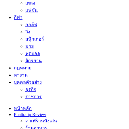
เพลง
แฟชั่น
กีฬา
กอล์ฟ
วิ่ง
สนุ๊กเกอร์
มวย
ฟุตบอล
จักรยาน
กฏหมาย
หางาน
บุคคลตัวอย่าง
ธุรกิจ
ราชการ
หน้าหลัก
Phattratip Review
คาเฟ่ร้านนั่งเล่น
ร้านอาหาร