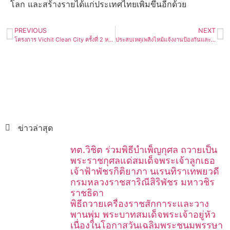
โลก และสร้างรายได้แก่ประเทศไทยเพิ่มขึ้นอีกด้วย
PREVIOUS
NEXT
โครงการ Vichit Clean City ครั้งที่ 2 หมู่บ้านสะพานหิน หมู่ที่ 1 ตำบลวิชิต
ประสบเหตุเพลิงไหม้แจ้งงานป้องกันและบรรเทาสาธารณภัยเทศบาลตำบลศรีสุนทร
ข่าวล่าสุด
ทต.วิชิต ร่วมพิธีบำเพ็ญกุศล ถวายเป็น
พระราชกุศลแด่สมเด็จพระเจ้าลูกเธอ
เจ้าฟ้าพัชรกิติยาภา นเรนทิราเทพยวดี
กรมหลวงราชสาริณีสิริพัชร มหาวชิร
ราชธิดา
พิธีถวายเครื่องราชสักการะและวาง
พานพุ่ม พระบาทสมเด็จพระเจ้าอยู่หัว
เนื่องในโอกาสวันเฉลิมพระชนมพรรษา