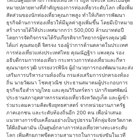
ให้เป็นศูนย์กลางการท่องเที่ยวสำราญทางทะเล และเป็นจุด
หมายปลายทางที่สำคัญของการท่องเที่ยวระดับโลก เพื่อเพิ่ม
สัดส่วนของนักท่องเที่ยวคุณภาพสูง ทำให้เกิดการพัฒนา
ธุรกิจด้านการท่องเที่ยวให้มีมูลค่าสูงเพิ่มขึ้น โดยมีเป้าหมาย
สร้างรายได้ให้ประเทศมากกว่า 500,000 ล้านบาทต่อปี
โดยการจัดกิจกรรมได้รับเกียรติจากวิทยากรผู้ทรงคุณวุฒิ
ได้แก่ คุณสมฤดี จิตรจง รองผู้ว่าการด้านตลาดในประเทศ
การท่องเที่ยวแห่งประเทศไทย คุณณัฏฐิรา แพงคุณ รอง
อธิบดีกรมการท่องเที่ยว กระทรวงการท่องเที่ยวและกีหา
คุณนายกรวุฒิ บรรยงวรพินิจ ผู้อำนวยการกองพัฒนาและส่ง
เสริมการบริหารงานท้องถิ่น กรมส่งเสริมการปกครองท้อง
ถิ่น นายวัฒนา โชคสุวณิช ประธานสมาคมผู้ประกอบการ
ธุรกิจเรือสำราญไทย และคุณวิรินทร์ตรา ปภากิจยศพัฒน์
ประธานสภาอุตสาหกรรมท่องเที่ยวจังหวัดภูเก็ต และผู้เข้า
ร่วมระดมความคิดเชิงยุทธศาสตร์ จากหน่วยงานภาครัฐ
ภาคเอกชน และระดับท้องถิ่นอีก 200 คน เพื่อนำเสนอ
แนวทางการขับเคลื่อนอย่างเป็นรูปธรรมให้กลุ่มจังหวัดภาค
ใต้ฝั่งอันดามัน เป็นศูนย์กลางการท่องเที่ยวทางทะเลระดับ
โลก เพิ่มศักยภาพขีดความสามารถในการแข่งขันในเวที