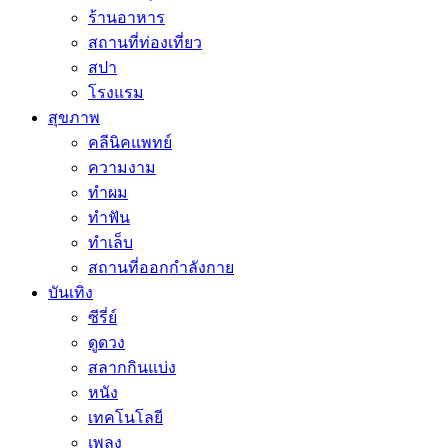
ร้านอาหาร
สถานที่ท่องเที่ยว
สปา
โรงแรม
สุขภาพ
คลีนิคแพทย์
ความงาม
ทำผม
ทำฟัน
ทำเล็บ
สถานที่ออกกำลังกาย
บันเทิง
ซีรี่ย์
ดูดวง
สลากกินแบ่ง
หนัง
เทคโนโลยี
เพลง