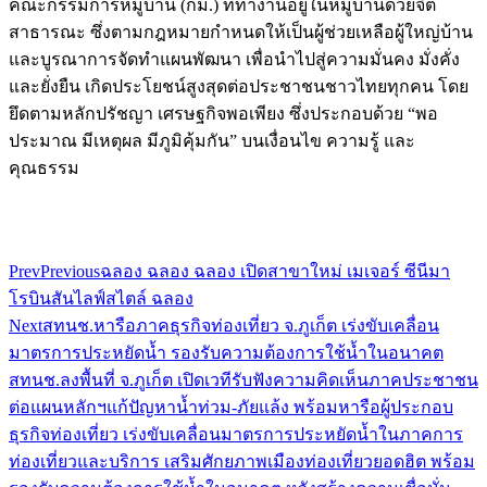
คณะกรรมการหมู่บ้าน (กม.) ที่ทำงานอยู่ในหมู่บ้านด้วยจิต
สาธารณะ ซึ่งตามกฎหมายกำหนดให้เป็นผู้ช่วยเหลือผู้ใหญ่บ้าน
และบูรณาการจัดทำแผนพัฒนา เพื่อนำไปสู่ความมั่นคง มั่งคั่ง
และยั่งยืน เกิดประโยชน์สูงสุดต่อประชาชนชาวไทยทุกคน โดย
ยึดตามหลักปรัชญา เศรษฐกิจพอเพียง ซึ่งประกอบด้วย “พอ
ประมาณ มีเหตุผล มีภูมิคุ้มกัน” บนเงื่อนไข ความรู้ และ
คุณธรรม
Prev
Previous
ฉลอง ฉลอง ฉลอง เปิดสาขาใหม่ เมเจอร์ ซีนีมา
โรบินสันไลฟ์สไตล์ ฉลอง
Next
สทนช.หารือภาคธุรกิจท่องเที่ยว จ.ภูเก็ต เร่งขับเคลื่อน
มาตรการประหยัดน้ำ รองรับความต้องการใช้น้ำในอนาคต
สทนช.ลงพื้นที่ จ.ภูเก็ต เปิดเวทีรับฟังความคิดเห็นภาคประชาชน
ต่อแผนหลักฯแก้ปัญหาน้ำท่วม-ภัยแล้ง พร้อมหารือผู้ประกอบ
ธุรกิจท่องเที่ยว เร่งขับเคลื่อนมาตรการประหยัดน้ำในภาคการ
ท่องเที่ยวและบริการ เสริมศักยภาพเมืองท่องเที่ยวยอดฮิต พร้อม