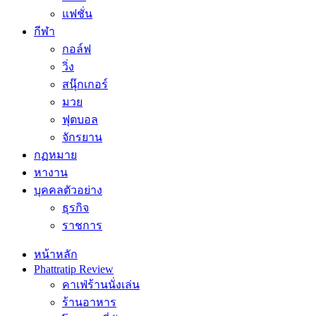
แฟชั่น
กีฬา
กอล์ฟ
วิ่ง
สนุ๊กเกอร์
มวย
ฟุตบอล
จักรยาน
กฏหมาย
หางาน
บุคคลตัวอย่าง
ธุรกิจ
ราชการ
หน้าหลัก
Phattratip Review
คาเฟ่ร้านนั่งเล่น
ร้านอาหาร