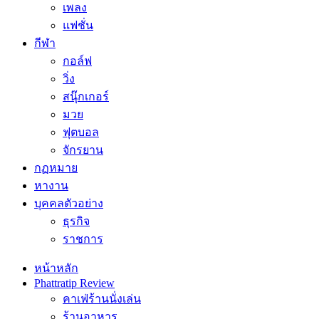
เพลง
แฟชั่น
กีฬา
กอล์ฟ
วิ่ง
สนุ๊กเกอร์
มวย
ฟุตบอล
จักรยาน
กฏหมาย
หางาน
บุคคลตัวอย่าง
ธุรกิจ
ราชการ
หน้าหลัก
Phattratip Review
คาเฟ่ร้านนั่งเล่น
ร้านอาหาร