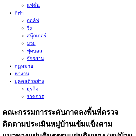
แฟชั่น
กีฬา
กอล์ฟ
วิ่ง
สนุ๊กเกอร์
มวย
ฟุตบอล
จักรยาน
กฏหมาย
หางาน
บุคคลตัวอย่าง
ธุรกิจ
ราชการ
คณะกรรมการระดับภาคลงพื้นที่ตรวจ
ติดตามประเมินหมู่บ้านเข้มแข็งตาม
แนวทางแผ่นดินธรรมแผ่นดินทอง (หมู่บ้าน