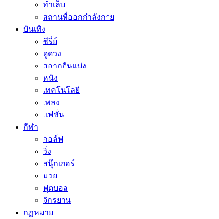
ทำเล็บ
สถานที่ออกกำลังกาย
บันเทิง
ซีรี่ย์
ดูดวง
สลากกินแบ่ง
หนัง
เทคโนโลยี
เพลง
แฟชั่น
กีฬา
กอล์ฟ
วิ่ง
สนุ๊กเกอร์
มวย
ฟุตบอล
จักรยาน
กฏหมาย