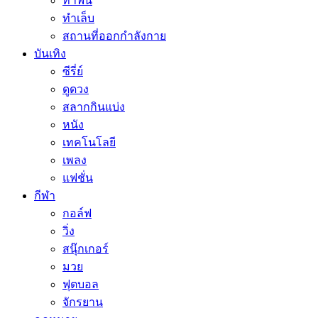
ทำฟัน
ทำเล็บ
สถานที่ออกกำลังกาย
บันเทิง
ซีรี่ย์
ดูดวง
สลากกินแบ่ง
หนัง
เทคโนโลยี
เพลง
แฟชั่น
กีฬา
กอล์ฟ
วิ่ง
สนุ๊กเกอร์
มวย
ฟุตบอล
จักรยาน