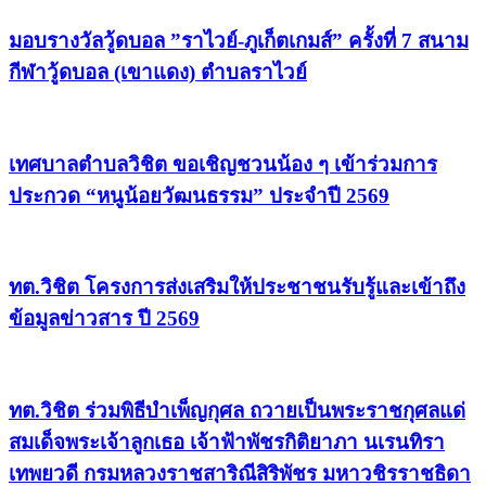
มอบรางวัลวู้ดบอล ”ราไวย์-ภูเก็ตเกมส์” ครั้งที่ 7 สนาม
กีฬาวู้ดบอล (เขาแดง) ตำบลราไวย์
เทศบาลตำบลวิชิต ขอเชิญชวนน้อง ๆ เข้าร่วมการ
ประกวด “หนูน้อยวัฒนธรรม” ประจำปี 2569
ทต.วิชิต โครงการส่งเสริมให้ประชาชนรับรู้และเข้าถึง
ข้อมูลข่าวสาร ปี 2569
ทต.วิชิต ร่วมพิธีบำเพ็ญกุศล ถวายเป็นพระราชกุศลแด่
สมเด็จพระเจ้าลูกเธอ เจ้าฟ้าพัชรกิติยาภา นเรนทิรา
เทพยวดี กรมหลวงราชสาริณีสิริพัชร มหาวชิรราชธิดา