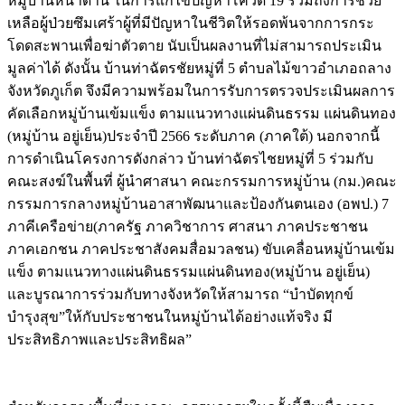
หมู่บ้านหน้าด่าน ในการแก้ไขปัญหาโควิด 19 รวมถึงการช่วย
เหลือผู้ป่วยซึมเศร้าผู้ที่มีปัญหาในชีวิตให้รอดพ้นจากการกระ
โดดสะพานเพื่อฆ่าตัวตาย นับเป็นผลงานที่ไม่สามารถประเมิน
มูลค่าได้ ดังนั้น บ้านท่าฉัตรชัยหมู่ที่ 5 ตำบลไม้ขาวอำเภอถลาง
จังหวัดภูเก็ต จึงมีความพร้อมในการรับการตรวจประเมินผลการ
คัดเลือกหมู่บ้านเข้มแข็ง ตามแนวทางแผ่นดินธรรม แผ่นดินทอง
(หมู่บ้าน อยู่เย็น)ประจำปี 2566 ระดับภาค (ภาคใต้) นอกจากนี้
การดำเนินโครงการดังกล่าว บ้านท่าฉัตรไชยหมู่ที่ 5 ร่วมกับ
คณะสงฆ์ในพื้นที่ ผู้นำศาสนา คณะกรรมการหมู่บ้าน (กม.)คณะ
กรรมการกลางหมู่บ้านอาสาพัฒนาและป้องกันตนเอง (อพป.) 7
ภาคีเครือข่าย(ภาครัฐ ภาควิชาการ ศาสนา ภาคประชาชน
ภาคเอกชน ภาคประชาสังคมสื่อมวลชน) ขับเคลื่อนหมู่บ้านเข้ม
แข็ง ตามแนวทางแผ่นดินธรรมแผ่นดินทอง(หมู่บ้าน อยู่เย็น)
และบูรณาการร่วมกับทางจังหวัดให้สามารถ “บำบัดทุกข์
บำรุงสุข”ให้กับประชาชนในหมู่บ้านได้อย่างแท้จริง มี
ประสิทธิภาพและประสิทธิผล”