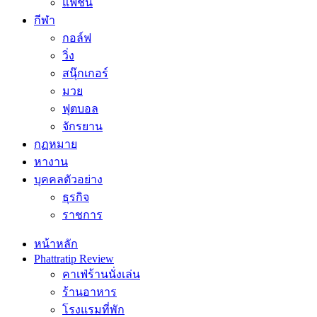
แฟชั่น
กีฬา
กอล์ฟ
วิ่ง
สนุ๊กเกอร์
มวย
ฟุตบอล
จักรยาน
กฏหมาย
หางาน
บุคคลตัวอย่าง
ธุรกิจ
ราชการ
หน้าหลัก
Phattratip Review
คาเฟ่ร้านนั่งเล่น
ร้านอาหาร
โรงแรมที่พัก