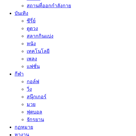
สถานที่ออกกำลังกาย
บันเทิง
ซีรี่ย์
ดูดวง
สลากกินแบ่ง
หนัง
เทคโนโลยี
เพลง
แฟชั่น
กีฬา
กอล์ฟ
วิ่ง
สนุ๊กเกอร์
มวย
ฟุตบอล
จักรยาน
กฏหมาย
หางาน