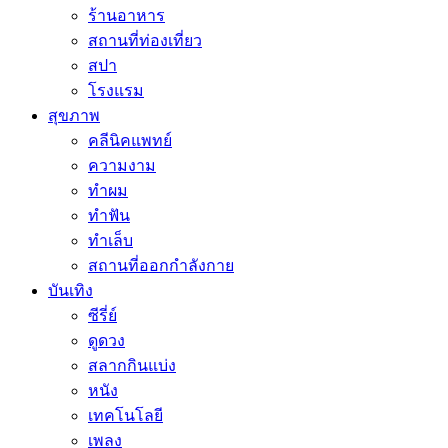
ร้านอาหาร
สถานที่ท่องเที่ยว
สปา
โรงแรม
สุขภาพ
คลีนิคแพทย์
ความงาม
ทำผม
ทำฟัน
ทำเล็บ
สถานที่ออกกำลังกาย
บันเทิง
ซีรี่ย์
ดูดวง
สลากกินแบ่ง
หนัง
เทคโนโลยี
เพลง