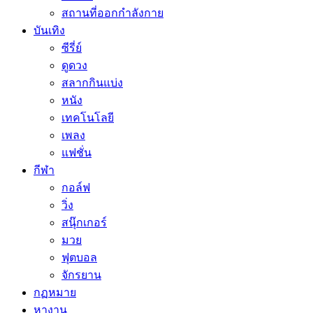
สถานที่ออกกำลังกาย
บันเทิง
ซีรี่ย์
ดูดวง
สลากกินแบ่ง
หนัง
เทคโนโลยี
เพลง
แฟชั่น
กีฬา
กอล์ฟ
วิ่ง
สนุ๊กเกอร์
มวย
ฟุตบอล
จักรยาน
กฏหมาย
หางาน