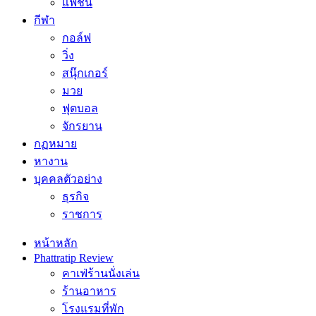
แฟชั่น
กีฬา
กอล์ฟ
วิ่ง
สนุ๊กเกอร์
มวย
ฟุตบอล
จักรยาน
กฏหมาย
หางาน
บุคคลตัวอย่าง
ธุรกิจ
ราชการ
หน้าหลัก
Phattratip Review
คาเฟ่ร้านนั่งเล่น
ร้านอาหาร
โรงแรมที่พัก