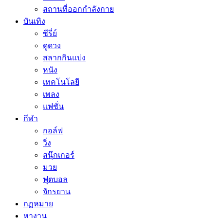
สถานที่ออกกำลังกาย
บันเทิง
ซีรี่ย์
ดูดวง
สลากกินแบ่ง
หนัง
เทคโนโลยี
เพลง
แฟชั่น
กีฬา
กอล์ฟ
วิ่ง
สนุ๊กเกอร์
มวย
ฟุตบอล
จักรยาน
กฏหมาย
หางาน