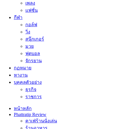
เพลง
แฟชั่น
กีฬา
กอล์ฟ
วิ่ง
สนุ๊กเกอร์
มวย
ฟุตบอล
จักรยาน
กฏหมาย
หางาน
บุคคลตัวอย่าง
ธุรกิจ
ราชการ
หน้าหลัก
Phattratip Review
คาเฟ่ร้านนั่งเล่น
ร้านอาหาร