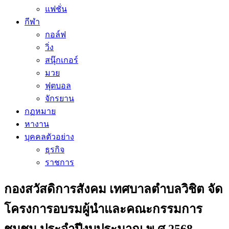
แฟชั่น
กีฬา
กอล์ฟ
วิ่ง
สนุ๊กเกอร์
มวย
ฟุตบอล
จักรยาน
กฏหมาย
หางาน
บุคคลตัวอย่าง
ธุรกิจ
ราชการ
กองสวัสดิการสังคม เทศบาลตำบลวิชิต จัด
โครงการอบรมผู้นำและคณะกรรมการ
ชุมชน ประจำปีงบประมาณ พ.ศ.2568