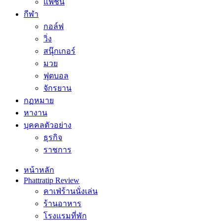
แฟชั่น
กีฬา
กอล์ฟ
วิ่ง
สนุ๊กเกอร์
มวย
ฟุตบอล
จักรยาน
กฏหมาย
หางาน
บุคคลตัวอย่าง
ธุรกิจ
ราชการ
หน้าหลัก
Phattratip Review
คาเฟ่ร้านนั่งเล่น
ร้านอาหาร
โรงแรมที่พัก