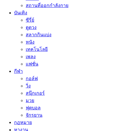
สถานที่ออกกำลังกาย
บันเทิง
ซีรี่ย์
ดูดวง
สลากกินแบ่ง
หนัง
เทคโนโลยี
เพลง
แฟชั่น
กีฬา
กอล์ฟ
วิ่ง
สนุ๊กเกอร์
มวย
ฟุตบอล
จักรยาน
กฏหมาย
หางาน