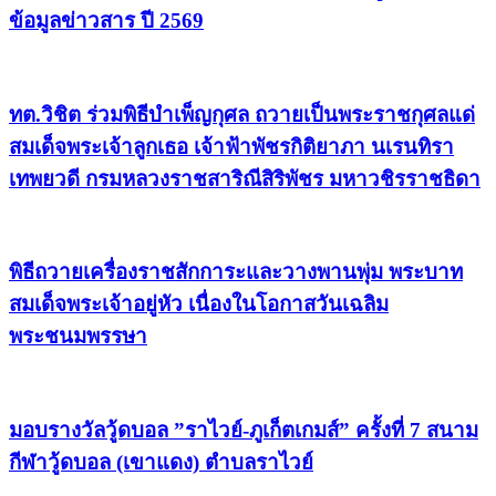
ข้อมูลข่าวสาร ปี 2569
ทต.วิชิต ร่วมพิธีบำเพ็ญกุศล ถวายเป็นพระราชกุศลแด่
สมเด็จพระเจ้าลูกเธอ เจ้าฟ้าพัชรกิติยาภา นเรนทิรา
เทพยวดี กรมหลวงราชสาริณีสิริพัชร มหาวชิรราชธิดา
พิธีถวายเครื่องราชสักการะและวางพานพุ่ม พระบาท
สมเด็จพระเจ้าอยู่หัว เนื่องในโอกาสวันเฉลิม
พระชนมพรรษา
มอบรางวัลวู้ดบอล ”ราไวย์-ภูเก็ตเกมส์” ครั้งที่ 7 สนาม
กีฬาวู้ดบอล (เขาแดง) ตำบลราไวย์