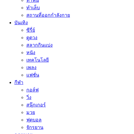
ทำฟัน
ทำเล็บ
สถานที่ออกกำลังกาย
บันเทิง
ซีรี่ย์
ดูดวง
สลากกินแบ่ง
หนัง
เทคโนโลยี
เพลง
แฟชั่น
กีฬา
กอล์ฟ
วิ่ง
สนุ๊กเกอร์
มวย
ฟุตบอล
จักรยาน