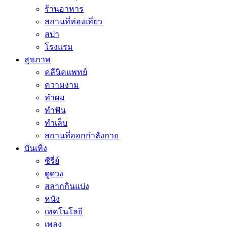
ร้านอาหาร
สถานที่ท่องเที่ยว
สปา
โรงแรม
สุขภาพ
คลีนิคแพทย์
ความงาม
ทำผม
ทำฟัน
ทำเล็บ
สถานที่ออกกำลังกาย
บันเทิง
ซีรี่ย์
ดูดวง
สลากกินแบ่ง
หนัง
เทคโนโลยี
เพลง