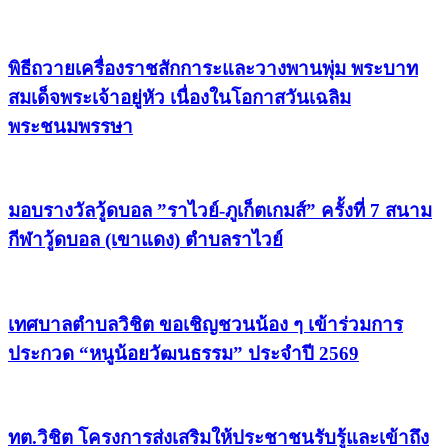
พิธีถวายเครื่องราชสักการะและวางพานพุ่ม พระบาท
สมเด็จพระเจ้าอยู่หัว เนื่องในโอกาสวันเฉลิม
พระชนมพรรษา
มอบรางวัลวู้ดบอล ”ราไวย์-ภูเก็ตเกมส์” ครั้งที่ 7 สนาม
กีฬาวู้ดบอล (เขาแดง) ตำบลราไวย์
เทศบาลตำบลวิชิต ขอเชิญชวนน้อง ๆ เข้าร่วมการ
ประกวด “หนูน้อยวัฒนธรรม” ประจำปี 2569
ทต.วิชิต โครงการส่งเสริมให้ประชาชนรับรู้และเข้าถึง