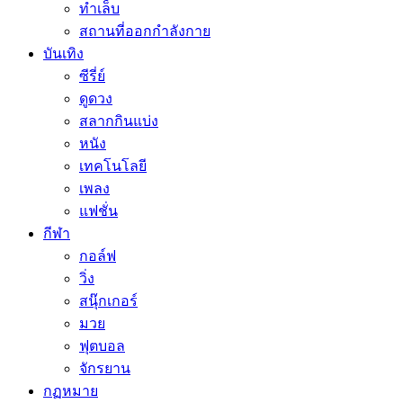
ทำเล็บ
สถานที่ออกกำลังกาย
บันเทิง
ซีรี่ย์
ดูดวง
สลากกินแบ่ง
หนัง
เทคโนโลยี
เพลง
แฟชั่น
กีฬา
กอล์ฟ
วิ่ง
สนุ๊กเกอร์
มวย
ฟุตบอล
จักรยาน
กฏหมาย