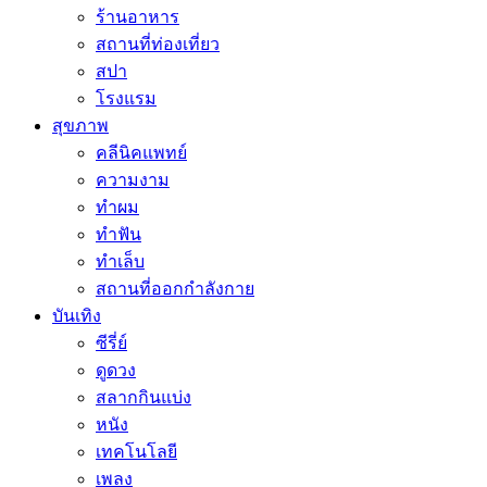
ร้านอาหาร
สถานที่ท่องเที่ยว
สปา
โรงแรม
สุขภาพ
คลีนิคแพทย์
ความงาม
ทำผม
ทำฟัน
ทำเล็บ
สถานที่ออกกำลังกาย
บันเทิง
ซีรี่ย์
ดูดวง
สลากกินแบ่ง
หนัง
เทคโนโลยี
เพลง