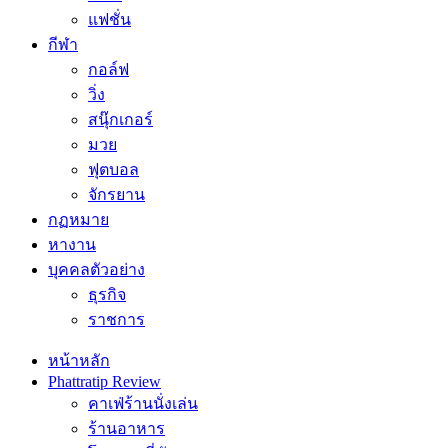
แฟชั่น
กีฬา
กอล์ฟ
วิ่ง
สนุ๊กเกอร์
มวย
ฟุตบอล
จักรยาน
กฏหมาย
หางาน
บุคคลตัวอย่าง
ธุรกิจ
ราชการ
หน้าหลัก
Phattratip Review
คาเฟ่ร้านนั่งเล่น
ร้านอาหาร