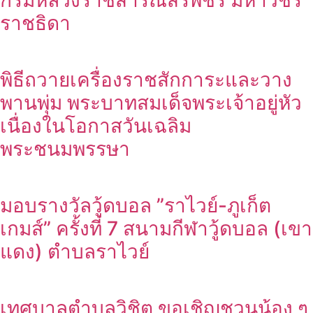
กรมหลวงราชสาริณีสิริพัชร มหาวชิร
ราชธิดา
พิธีถวายเครื่องราชสักการะและวาง
พานพุ่ม พระบาทสมเด็จพระเจ้าอยู่หัว
เนื่องในโอกาสวันเฉลิม
พระชนมพรรษา
มอบรางวัลวู้ดบอล ”ราไวย์-ภูเก็ต
เกมส์” ครั้งที่ 7 สนามกีฬาวู้ดบอล (เขา
แดง) ตำบลราไวย์
เทศบาลตำบลวิชิต ขอเชิญชวนน้อง ๆ