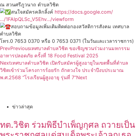
ณ สวนศรีภูวนาถ ตำบลวิชิต
สนใจสมัครคลิกลิ้งค์
https://docs.google.com/
…/1FAIpQLSc_V5Ehv…/viewform
สอบถามข้อมูลเพิ่มเติมติดต่อกองสวัสดิการสังคม เทศบาล
ตำบลวิชิต
โทร.0 7653 0370 หรือ 0 7653 0371 (ในวันและเวลาราชการ)
Prev
Previous
เทศบาลตำบลวิชิต ขอเชิญชวนร่วมงานมหกรรม
อาหารปลอดภัย ครั้งที่ 18 Food Festival 2025
Next
เทศบาลตำบลวิชิต เปิดรับสมัครผู้สูงอายุในเขตพื้นที่ตำบล
วิชิตเข้าร่วมโครงการร้อยรัก ถักดวงใจ ประจำปีงบประมาณ
พ.ศ.2568 “โรงเรียนผู้สูงอายุ รุ่นที่ 7”
Next
ข่าวล่าสุด
ทต.วิชิต ร่วมพิธีบำเพ็ญกุศล ถวายเป็น
พระราชกุศลแด่สมเด็จพระเจ้าลูกเธอ