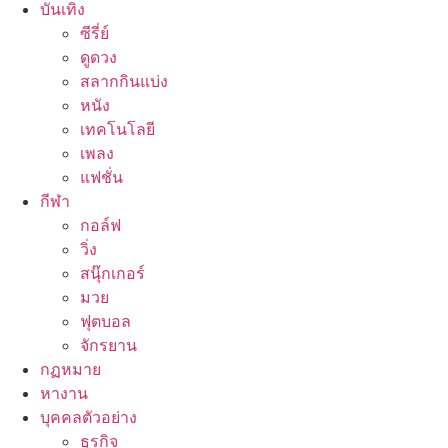
บันเทิง
ซีรี่ย์
ดูดวง
สลากกินแบ่ง
หนัง
เทคโนโลยี
เพลง
แฟชั่น
กีฬา
กอล์ฟ
วิ่ง
สนุ๊กเกอร์
มวย
ฟุตบอล
จักรยาน
กฏหมาย
หางาน
บุคคลตัวอย่าง
ธุรกิจ