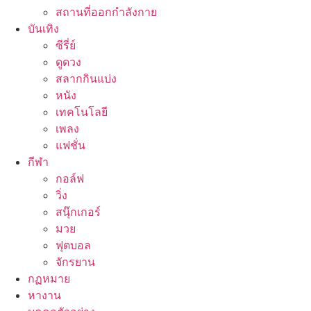
สถานที่ออกกำลังกาย
บันเทิง
ซีรี่ย์
ดูดวง
สลากกินแบ่ง
หนัง
เทคโนโลยี
เพลง
แฟชั่น
กีฬา
กอล์ฟ
วิ่ง
สนุ๊กเกอร์
มวย
ฟุตบอล
จักรยาน
กฏหมาย
หางาน