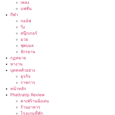
เพลง
แฟชั่น
กีฬา
กอล์ฟ
วิ่ง
สนุ๊กเกอร์
มวย
ฟุตบอล
จักรยาน
กฏหมาย
หางาน
บุคคลตัวอย่าง
ธุรกิจ
ราชการ
หน้าหลัก
Phattratip Review
คาเฟ่ร้านนั่งเล่น
ร้านอาหาร
โรงแรมที่พัก