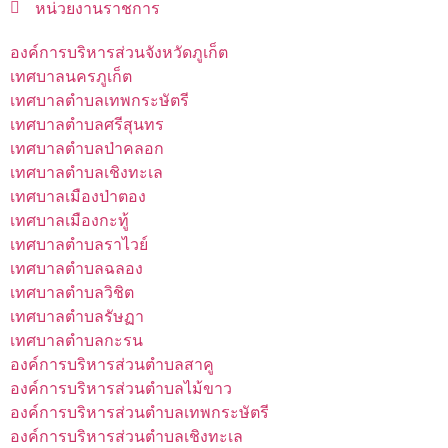
หน่วยงานราชการ
องค์การบริหารส่วนจังหวัดภูเก็ต
เทศบาลนครภูเก็ต
เทศบาลตำบลเทพกระษัตรี
เทศบาลตำบลศรีสุนทร
เทศบาลตำบลป่าคลอก
เทศบาลตำบลเชิงทะเล
เทศบาลเมืองป่าตอง
เทศบาลเมืองกะทู้
เทศบาลตำบลราไวย์
เทศบาลตำบลฉลอง
เทศบาลตำบลวิชิต
เทศบาลตำบลรัษฏา
เทศบาลตำบลกะรน
องค์การบริหารส่วนตำบลสาคู
องค์การบริหารส่วนตำบลไม้ขาว
องค์การบริหารส่วนตำบลเทพกระษัตรี
องค์การบริหารส่วนตำบลเชิงทะเล