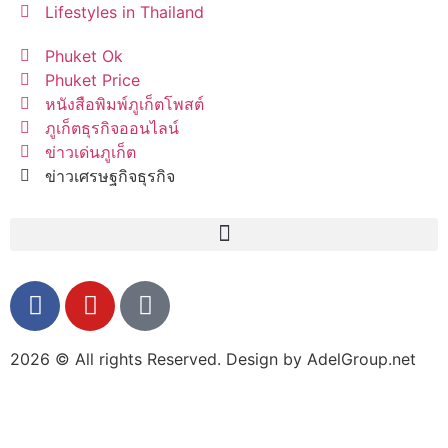
Lifestyles in Thailand
Phuket Ok
Phuket Price
หนังสือพิมพ์ภูเก็ตโพสต์
ภูเก็ตธุรกิจออนไลน์
ข่าวเด่นภูเก็ต
ข่าวเศรษฐกิจธุรกิจ
2026 © All rights Reserved. Design by AdelGroup.net