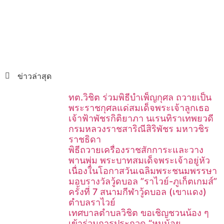
ข่าวล่าสุด
ทต.วิชิต ร่วมพิธีบำเพ็ญกุศล ถวายเป็น
พระราชกุศลแด่สมเด็จพระเจ้าลูกเธอ
เจ้าฟ้าพัชรกิติยาภา นเรนทิราเทพยวดี
กรมหลวงราชสาริณีสิริพัชร มหาวชิร
ราชธิดา
พิธีถวายเครื่องราชสักการะและวาง
พานพุ่ม พระบาทสมเด็จพระเจ้าอยู่หัว
เนื่องในโอกาสวันเฉลิมพระชนมพรรษา
มอบรางวัลวู้ดบอล ”ราไวย์-ภูเก็ตเกมส์”
ครั้งที่ 7 สนามกีฬาวู้ดบอล (เขาแดง)
ตำบลราไวย์
เทศบาลตำบลวิชิต ขอเชิญชวนน้อง ๆ
เข้าร่วมการประกวด “หนูน้อย