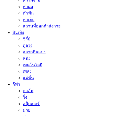
ความงาม
ทำผม
ทำฟัน
ทำเล็บ
สถานที่ออกกำลังกาย
บันเทิง
ซีรี่ย์
ดูดวง
สลากกินแบ่ง
หนัง
เทคโนโลยี
เพลง
แฟชั่น
กีฬา
กอล์ฟ
วิ่ง
สนุ๊กเกอร์
มวย