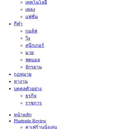
เทคโนโลยี
เพลง
แฟชั่น
กีฬา
กอล์ฟ
วิ่ง
สนุ๊กเกอร์
มวย
ฟุตบอล
จักรยาน
กฏหมาย
หางาน
บุคคลตัวอย่าง
ธุรกิจ
ราชการ
หน้าหลัก
Phattratip Review
คาเฟ่ร้านนั่งเล่น