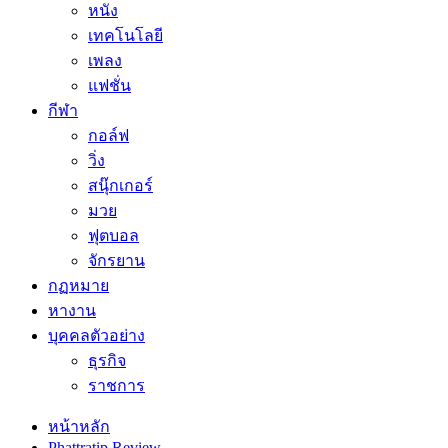
หนัง
เทคโนโลยี
เพลง
แฟชั่น
กีฬา
กอล์ฟ
วิ่ง
สนุ๊กเกอร์
มวย
ฟุตบอล
จักรยาน
กฏหมาย
หางาน
บุคคลตัวอย่าง
ธุรกิจ
ราชการ
หน้าหลัก
Phattratip Review