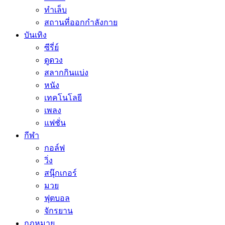
ทำเล็บ
สถานที่ออกกำลังกาย
บันเทิง
ซีรี่ย์
ดูดวง
สลากกินแบ่ง
หนัง
เทคโนโลยี
เพลง
แฟชั่น
กีฬา
กอล์ฟ
วิ่ง
สนุ๊กเกอร์
มวย
ฟุตบอล
จักรยาน
กฏหมาย