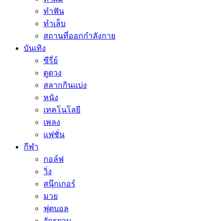
ทำฟัน
ทำเล็บ
สถานที่ออกกำลังกาย
บันเทิง
ซีรี่ย์
ดูดวง
สลากกินแบ่ง
หนัง
เทคโนโลยี
เพลง
แฟชั่น
กีฬา
กอล์ฟ
วิ่ง
สนุ๊กเกอร์
มวย
ฟุตบอล
จักรยาน