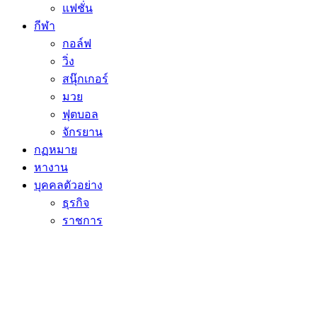
แฟชั่น
กีฬา
กอล์ฟ
วิ่ง
สนุ๊กเกอร์
มวย
ฟุตบอล
จักรยาน
กฏหมาย
หางาน
บุคคลตัวอย่าง
ธุรกิจ
ราชการ