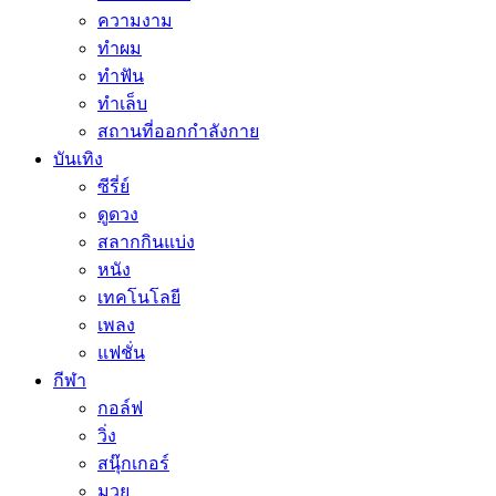
ความงาม
ทำผม
ทำฟัน
ทำเล็บ
สถานที่ออกกำลังกาย
บันเทิง
ซีรี่ย์
ดูดวง
สลากกินแบ่ง
หนัง
เทคโนโลยี
เพลง
แฟชั่น
กีฬา
กอล์ฟ
วิ่ง
สนุ๊กเกอร์
มวย