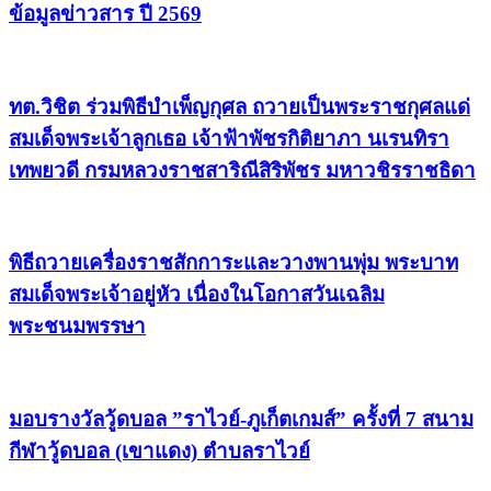
ข้อมูลข่าวสาร ปี 2569
ทต.วิชิต ร่วมพิธีบำเพ็ญกุศล ถวายเป็นพระราชกุศลแด่
สมเด็จพระเจ้าลูกเธอ เจ้าฟ้าพัชรกิติยาภา นเรนทิรา
เทพยวดี กรมหลวงราชสาริณีสิริพัชร มหาวชิรราชธิดา
พิธีถวายเครื่องราชสักการะและวางพานพุ่ม พระบาท
สมเด็จพระเจ้าอยู่หัว เนื่องในโอกาสวันเฉลิม
พระชนมพรรษา
มอบรางวัลวู้ดบอล ”ราไวย์-ภูเก็ตเกมส์” ครั้งที่ 7 สนาม
กีฬาวู้ดบอล (เขาแดง) ตำบลราไวย์