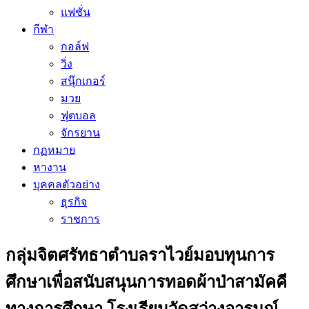
แฟชั่น
กีฬา
กอล์ฟ
วิ่ง
สนุ๊กเกอร์
มวย
ฟุตบอล
จักรยาน
กฏหมาย
หางาน
บุคคลตัวอย่าง
ธุรกิจ
ราชการ
กลุ่มจิตศรัทธาตำบลราไวย์มอบทุนการ
ศึกษาเพื่อสนับสนุนการทอดผ้าป่าสามัคคี
ทางการศึกษา โรงเรียนวัดสว่างอารมณ์