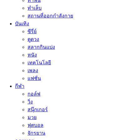
ทำฟัน
ทำเล็บ
สถานที่ออกกำลังกาย
บันเทิง
ซีรี่ย์
ดูดวง
สลากกินแบ่ง
หนัง
เทคโนโลยี
เพลง
แฟชั่น
กีฬา
กอล์ฟ
วิ่ง
สนุ๊กเกอร์
มวย
ฟุตบอล
จักรยาน