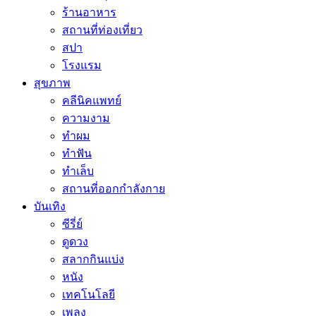
ร้านอาหาร
สถานที่ท่องเที่ยว
สปา
โรงแรม
สุขภาพ
คลีนิคแพทย์
ความงาม
ทำผม
ทำฟัน
ทำเล็บ
สถานที่ออกกำลังกาย
บันเทิง
ซีรี่ย์
ดูดวง
สลากกินแบ่ง
หนัง
เทคโนโลยี
เพลง