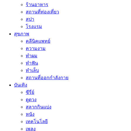
ร้านอาหาร
สถานที่ท่องเที่ยว
สปา
โรงแรม
สุขภาพ
คลีนิคแพทย์
ความงาม
ทำผม
ทำฟัน
ทำเล็บ
สถานที่ออกกำลังกาย
บันเทิง
ซีรี่ย์
ดูดวง
สลากกินแบ่ง
หนัง
เทคโนโลยี
เพลง