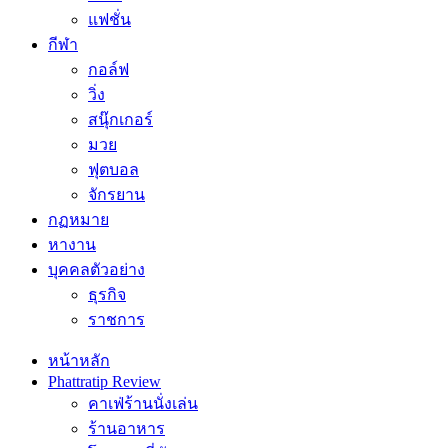
แฟชั่น
กีฬา
กอล์ฟ
วิ่ง
สนุ๊กเกอร์
มวย
ฟุตบอล
จักรยาน
กฏหมาย
หางาน
บุคคลตัวอย่าง
ธุรกิจ
ราชการ
หน้าหลัก
Phattratip Review
คาเฟ่ร้านนั่งเล่น
ร้านอาหาร