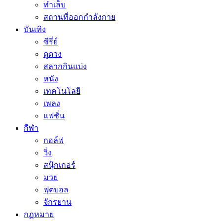
ทำเล็บ
สถานที่ออกกำลังกาย
บันเทิง
ซีรี่ย์
ดูดวง
สลากกินแบ่ง
หนัง
เทคโนโลยี
เพลง
แฟชั่น
กีฬา
กอล์ฟ
วิ่ง
สนุ๊กเกอร์
มวย
ฟุตบอล
จักรยาน
กฏหมาย