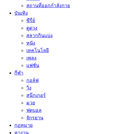
สถานที่ออกกำลังกาย
บันเทิง
ซีรี่ย์
ดูดวง
สลากกินแบ่ง
หนัง
เทคโนโลยี
เพลง
แฟชั่น
กีฬา
กอล์ฟ
วิ่ง
สนุ๊กเกอร์
มวย
ฟุตบอล
จักรยาน
กฏหมาย
หางาน