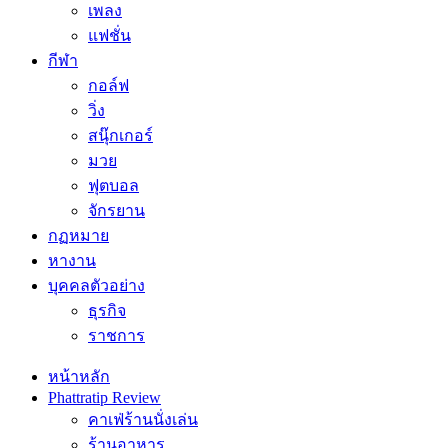
เพลง
แฟชั่น
กีฬา
กอล์ฟ
วิ่ง
สนุ๊กเกอร์
มวย
ฟุตบอล
จักรยาน
กฏหมาย
หางาน
บุคคลตัวอย่าง
ธุรกิจ
ราชการ
หน้าหลัก
Phattratip Review
คาเฟ่ร้านนั่งเล่น
ร้านอาหาร