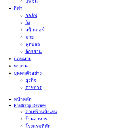
แฟชั่น
กีฬา
กอล์ฟ
วิ่ง
สนุ๊กเกอร์
มวย
ฟุตบอล
จักรยาน
กฏหมาย
หางาน
บุคคลตัวอย่าง
ธุรกิจ
ราชการ
หน้าหลัก
Phattratip Review
คาเฟ่ร้านนั่งเล่น
ร้านอาหาร
โรงแรมที่พัก