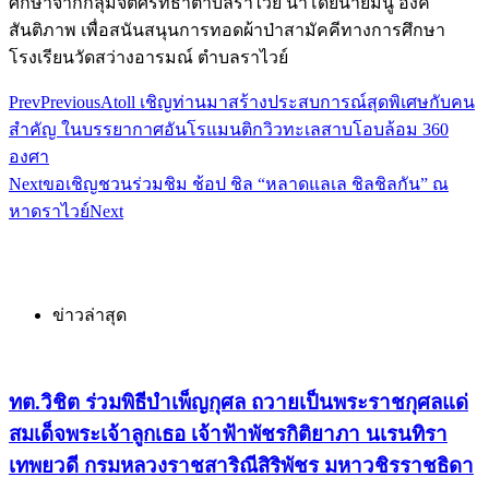
ศึกษาจากกลุ่มจิตศรัทธาตำบลราไวย์ นำโดยนายมนู องค์
สันติภาพ เพื่อสนันสนุนการทอดผ้าป่าสามัคคีทางการศึกษา
โรงเรียนวัดสว่างอารมณ์ ตำบลราไวย์
Prev
Previous
Atoll เชิญท่านมาสร้างประสบการณ์สุดพิเศษกับคน
สำคัญ ในบรรยากาศอันโรแมนติกวิวทะเลสาบโอบล้อม 360
องศา
Next
ขอเชิญชวนร่วมชิม ช้อป ชิล “หลาดแลเล ชิลชิลกัน” ณ
หาดราไวย์
Next
ข่าวล่าสุด
ทต.วิชิต ร่วมพิธีบำเพ็ญกุศล ถวายเป็นพระราชกุศลแด่
สมเด็จพระเจ้าลูกเธอ เจ้าฟ้าพัชรกิติยาภา นเรนทิรา
เทพยวดี กรมหลวงราชสาริณีสิริพัชร มหาวชิรราชธิดา