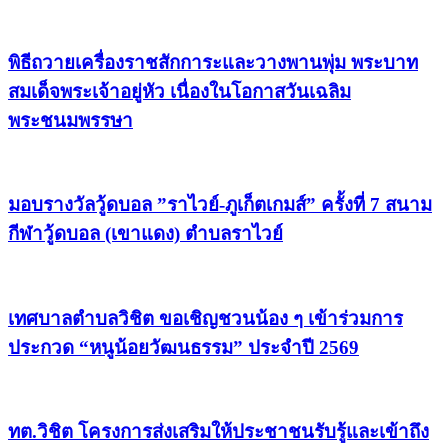
พิธีถวายเครื่องราชสักการะและวางพานพุ่ม พระบาท
สมเด็จพระเจ้าอยู่หัว เนื่องในโอกาสวันเฉลิม
พระชนมพรรษา
มอบรางวัลวู้ดบอล ”ราไวย์-ภูเก็ตเกมส์” ครั้งที่ 7 สนาม
กีฬาวู้ดบอล (เขาแดง) ตำบลราไวย์
เทศบาลตำบลวิชิต ขอเชิญชวนน้อง ๆ เข้าร่วมการ
ประกวด “หนูน้อยวัฒนธรรม” ประจำปี 2569
ทต.วิชิต โครงการส่งเสริมให้ประชาชนรับรู้และเข้าถึง