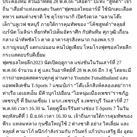
ประคองทีม ส่วนอาทิตย์ 28 พ.ค.66 “เสือดำ” ปะทะ “สูทดำ” เจ้า
ถิ่น “เสือดำแห่งแดนตะวันตก”ฟุตซอลไทยอาร์มี่ ใช้นักเตะเลือด
ทหาร ผสมต่างชาติ โช คุโรยานากิ เปิดรังดวล “ฉลามโต๊ะ
เล็ก”บลูเวฟ ชลบุรี ภายใต้การคุมทัพของ “โค้ชสูทดำ”หลุยส์
เบร์นัต โมลิน่า ที่ยกทัพไปเต็มอัตราศึก กัปตันทีม ศุภวุฒิ เถื่อน
กลาง นำทัพซัลโว คาด อาคารสุรสิงหนาถ กองพล.ร.9
จ.กาญจนบุรี แตกแน่นอน คนไปดูเพียบ โหมโรงฟุตซอลไทยลีก
กระแสตอบรับดีเยี่ยม
ฟุตซอลไทยลีก2023 นัดเปิดฤดูกาล แข่งขันในวันเสาร์ที่ 27
พ.ค.66 จำนวน 4 คู่ และวันอาทิตย์ที่ 28 พ.ค.66 อีก 3 คู่ โดยจะมี
การถ่ายทอดสดครบทุกคู่ ผ่านทาง Youtube Futsalthailand และ
แอพพลิเคชั่น T-Sports 7 แชมป์เก่า “โต๊ะเล็กสิงห์คลองเตย”การ
ท่าเรือ เอเอสเอ็ม มีคิวบุกไปเยือน “ไอหนุ่มเมืองเพชร”ราชภัฏ
เพชรบุรี ที่ ยิมเนเซี่ยม 1 มรภ.เพชรบุรี จ.เพชรบุรี วันเสาร์ที่ 27
พ.ค.66 เวลา 16.30 น. โดยคู่นี้จะรีรันทางช่อง T-Sports 7 ในวัน
พฤหัสบดีที่ 1 มิ.ย.66 เวลา 16.30 น. เจ้าถิ่นภายใต้การคุมทัพของ
พีระ แหลมหลวง กุนซือใหญ่ใช้ 2 ต่างชาติ อย่าง วิลเลี่ยม และ
หลุยส์ คามาโก้ ผนึกกำลังร่วมกับ กวินทร์ แก้วประเสริฐ ฝั่ง อุดม