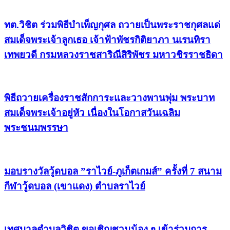
ทต.วิชิต ร่วมพิธีบำเพ็ญกุศล ถวายเป็นพระราชกุศลแด่
สมเด็จพระเจ้าลูกเธอ เจ้าฟ้าพัชรกิติยาภา นเรนทิรา
เทพยวดี กรมหลวงราชสาริณีสิริพัชร มหาวชิรราชธิดา
พิธีถวายเครื่องราชสักการะและวางพานพุ่ม พระบาท
สมเด็จพระเจ้าอยู่หัว เนื่องในโอกาสวันเฉลิม
พระชนมพรรษา
มอบรางวัลวู้ดบอล ”ราไวย์-ภูเก็ตเกมส์” ครั้งที่ 7 สนาม
กีฬาวู้ดบอล (เขาแดง) ตำบลราไวย์
เทศบาลตำบลวิชิต ขอเชิญชวนน้อง ๆ เข้าร่วมการ