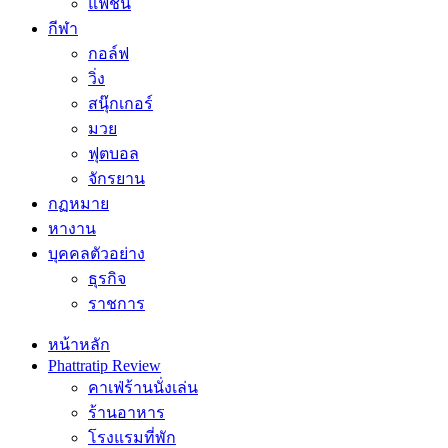
แฟชั่น
กีฬา
กอล์ฟ
วิ่ง
สนุ๊กเกอร์
มวย
ฟุตบอล
จักรยาน
กฏหมาย
หางาน
บุคคลตัวอย่าง
ธุรกิจ
ราชการ
หน้าหลัก
Phattratip Review
คาเฟ่ร้านนั่งเล่น
ร้านอาหาร
โรงแรมที่พัก