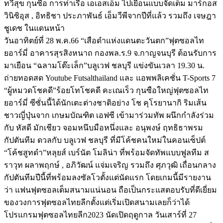
ทวีสุข กุนซือ การท่าเรือ เอเอสเอ็ม ไปเยือนแบบจัดเต็ม มาร์กอส
วินิซิอุส , อิทธิชา ประภาพันธ์ เอ็มวีพีจากปีที่แล้ว รวมถึง เจษฎา
ชูเดช ในแดนหน้า
วันอาทิตย์ที่ 28 พ.ค.66 “เสือดำแห่งแดนตะวันตก”ฟุตซอลไท
ยอาร์มี่ อาคารสุรสิงหนาถ กองพล.ร.9 จ.กาญจนบุรี ต้อนรับการ
มาเยือน “ฉลามโต๊ะเล็ก”บลูเวฟ ชลบุรี แข่งขันเวลา 19.30 น.
ถ่ายทอดสด Youtube Futsalthailand และ แอพพลิเคชั่น T-Sports 7
“ผู้หมวดโชคดี”ร้อยโทโชคดี คะเณเร็ว กุนซือใหญ่ฟุตซอลไท
ยอาร์มี่ ซีซั่นนี้ได้นักเตะต่างชาติอย่าง โช คุโรยานากิ ริมเส้น
ชาวญี่ปุ่นจาก เกษมบัณฑิต เอฟซี เข้ามาร่วมทัพ ผนึกกำลังร่วม
กับ หัสดี มักเชียว จอมหนึบมือหนึ่งและ อนุพงษ์ ฤทธิธาพรม
กัปตันทีม ดวลกับ บลูเวฟ ชลบุรี ที่มีโค้ชคนใหม่ในคอนเซ็ปต์
“โค้ชสูทดำ”หลุยส์ เบร์นัต โมลิน่า ที่พร้อมจัดทัพแบบฟูลทีม ส
ราวุท ผลาพฤกษ์ , อภิวัฒน์ แจ่มเจริญ รวมถึง ศุภวุฒิ เถื่อนกลาง
กัปตันทีมปีนี้ที่พร้อมลงซัลโวตั้งแต่นัดแรก โดยเกมนี้มีรายงาน
ว่า แฟนฟุตซอลเต็มสนามแน่นอน ถือเป็นกระแสตอบรับที่ดีเยี่ยม
ของวงการฟุตซอลไทยลีกตั้งแต่เริ่มเปิดสนามเลยก็ว่าได้
โปรแกรมฟุตซอลไทยลีก2023 นัดเปิดฤดูกาล วันเสาร์ที่ 27