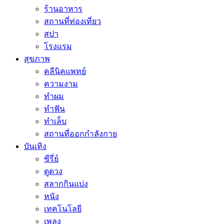
ร้านอาหาร
สถานที่ท่องเที่ยว
สปา
โรงแรม
สุขภาพ
คลีนิคแพทย์
ความงาม
ทำผม
ทำฟัน
ทำเล็บ
สถานที่ออกกำลังกาย
บันเทิง
ซีรี่ย์
ดูดวง
สลากกินแบ่ง
หนัง
เทคโนโลยี
เพลง