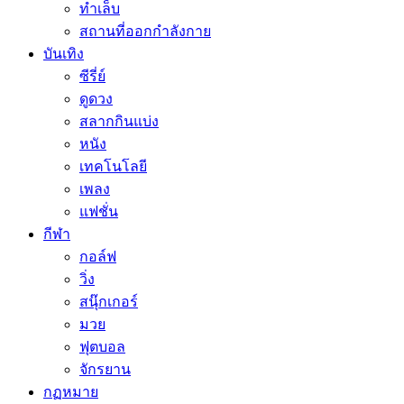
ทำเล็บ
สถานที่ออกกำลังกาย
บันเทิง
ซีรี่ย์
ดูดวง
สลากกินแบ่ง
หนัง
เทคโนโลยี
เพลง
แฟชั่น
กีฬา
กอล์ฟ
วิ่ง
สนุ๊กเกอร์
มวย
ฟุตบอล
จักรยาน
กฏหมาย