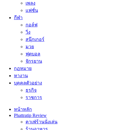
เพลง
แฟชั่น
กีฬา
กอล์ฟ
วิ่ง
สนุ๊กเกอร์
มวย
ฟุตบอล
จักรยาน
กฏหมาย
หางาน
บุคคลตัวอย่าง
ธุรกิจ
ราชการ
หน้าหลัก
Phattratip Review
คาเฟ่ร้านนั่งเล่น
ร้านอาหาร