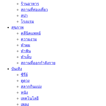
ร้านอาหาร
สถานที่ท่องเที่ยว
สปา
โรงแรม
สุขภาพ
คลีนิคแพทย์
ความงาม
ทำผม
ทำฟัน
ทำเล็บ
สถานที่ออกกำลังกาย
บันเทิง
ซีรี่ย์
ดูดวง
สลากกินแบ่ง
หนัง
เทคโนโลยี
เพลง