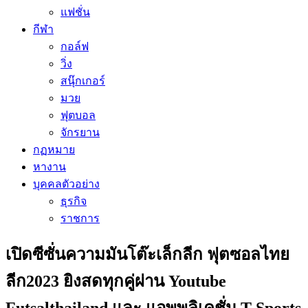
แฟชั่น
กีฬา
กอล์ฟ
วิ่ง
สนุ๊กเกอร์
มวย
ฟุตบอล
จักรยาน
กฏหมาย
หางาน
บุคคลตัวอย่าง
ธุรกิจ
ราชการ
เปิดซีซั่นความมันโต๊ะเล็กลีก ฟุตซอลไทย
ลีก2023 ยิงสดทุกคู่ผ่าน Youtube
Futsalthailand และ แอพพลิเคชั่น T-Sports