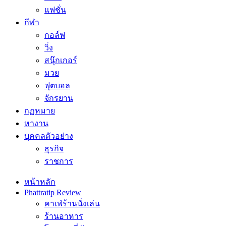
แฟชั่น
กีฬา
กอล์ฟ
วิ่ง
สนุ๊กเกอร์
มวย
ฟุตบอล
จักรยาน
กฏหมาย
หางาน
บุคคลตัวอย่าง
ธุรกิจ
ราชการ
หน้าหลัก
Phattratip Review
คาเฟ่ร้านนั่งเล่น
ร้านอาหาร