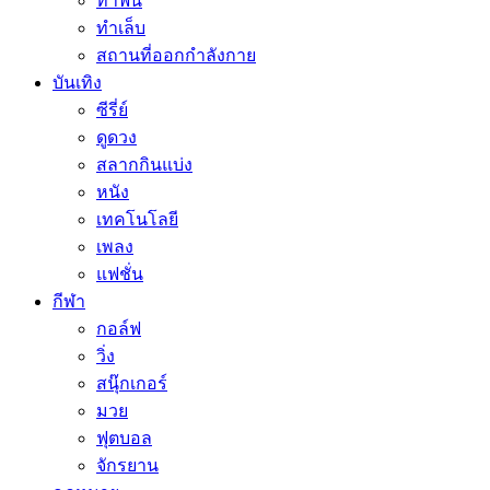
ทำฟัน
ทำเล็บ
สถานที่ออกกำลังกาย
บันเทิง
ซีรี่ย์
ดูดวง
สลากกินแบ่ง
หนัง
เทคโนโลยี
เพลง
แฟชั่น
กีฬา
กอล์ฟ
วิ่ง
สนุ๊กเกอร์
มวย
ฟุตบอล
จักรยาน