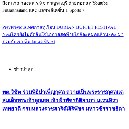
สิงหนาถ กองพล.ร.9 จ.กาญจนบุรี ถ่ายทอดสด Youtube
Futsalthailand และ แอพพลิเคชั่น T Sports 7
Prev
Previous
เทศกาลทุเรียน DURIAN BUFFET FESTIVAL
Next
ใครยังไม่ตัดสินใจโอกาสสุดท้ายใกล้จะหมดแล้วนะคะ มา
ร่วมกับเรา ทีม ku แคร์
Next
ข่าวล่าสุด
ทต.วิชิต ร่วมพิธีบำเพ็ญกุศล ถวายเป็นพระราชกุศลแด่
สมเด็จพระเจ้าลูกเธอ เจ้าฟ้าพัชรกิติยาภา นเรนทิรา
เทพยวดี กรมหลวงราชสาริณีสิริพัชร มหาวชิรราชธิดา