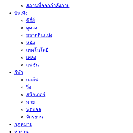
สถานที่ออกกำลังกาย
บันเทิง
ซีรี่ย์
ดูดวง
สลากกินแบ่ง
หนัง
เทคโนโลยี
เพลง
แฟชั่น
กีฬา
กอล์ฟ
วิ่ง
สนุ๊กเกอร์
มวย
ฟุตบอล
จักรยาน
กฏหมาย
หางาน