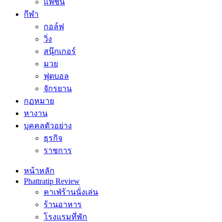
แฟชั่น
กีฬา
กอล์ฟ
วิ่ง
สนุ๊กเกอร์
มวย
ฟุตบอล
จักรยาน
กฏหมาย
หางาน
บุคคลตัวอย่าง
ธุรกิจ
ราชการ
หน้าหลัก
Phattratip Review
คาเฟ่ร้านนั่งเล่น
ร้านอาหาร
โรงแรมที่พัก