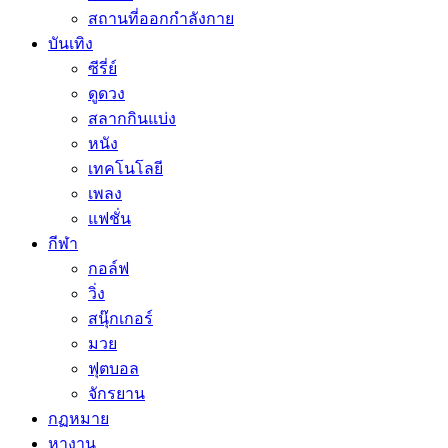
สถานที่ออกกำลังกาย
บันเทิง
ซีรี่ย์
ดูดวง
สลากกินแบ่ง
หนัง
เทคโนโลยี
เพลง
แฟชั่น
กีฬา
กอล์ฟ
วิ่ง
สนุ๊กเกอร์
มวย
ฟุตบอล
จักรยาน
กฏหมาย
หางาน