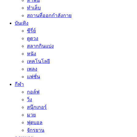
ทำฟัน
ทำเล็บ
สถานที่ออกกำลังกาย
บันเทิง
ซีรี่ย์
ดูดวง
สลากกินแบ่ง
หนัง
เทคโนโลยี
เพลง
แฟชั่น
กีฬา
กอล์ฟ
วิ่ง
สนุ๊กเกอร์
มวย
ฟุตบอล
จักรยาน