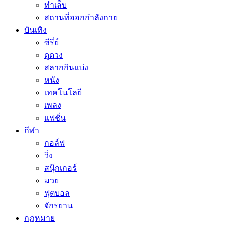
ทำเล็บ
สถานที่ออกกำลังกาย
บันเทิง
ซีรี่ย์
ดูดวง
สลากกินแบ่ง
หนัง
เทคโนโลยี
เพลง
แฟชั่น
กีฬา
กอล์ฟ
วิ่ง
สนุ๊กเกอร์
มวย
ฟุตบอล
จักรยาน
กฏหมาย