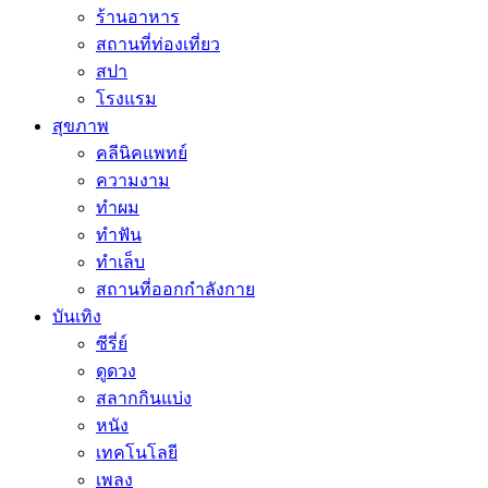
ร้านอาหาร
สถานที่ท่องเที่ยว
สปา
โรงแรม
สุขภาพ
คลีนิคแพทย์
ความงาม
ทำผม
ทำฟัน
ทำเล็บ
สถานที่ออกกำลังกาย
บันเทิง
ซีรี่ย์
ดูดวง
สลากกินแบ่ง
หนัง
เทคโนโลยี
เพลง