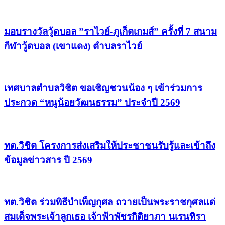
มอบรางวัลวู้ดบอล ”ราไวย์-ภูเก็ตเกมส์” ครั้งที่ 7 สนาม
กีฬาวู้ดบอล (เขาแดง) ตำบลราไวย์
เทศบาลตำบลวิชิต ขอเชิญชวนน้อง ๆ เข้าร่วมการ
ประกวด “หนูน้อยวัฒนธรรม” ประจำปี 2569
ทต.วิชิต โครงการส่งเสริมให้ประชาชนรับรู้และเข้าถึง
ข้อมูลข่าวสาร ปี 2569
ทต.วิชิต ร่วมพิธีบำเพ็ญกุศล ถวายเป็นพระราชกุศลแด่
สมเด็จพระเจ้าลูกเธอ เจ้าฟ้าพัชรกิติยาภา นเรนทิรา