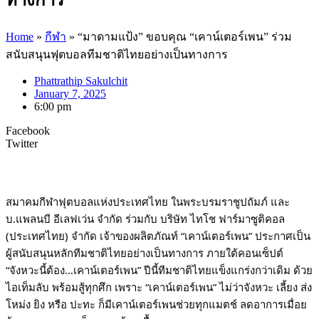
Home
»
กีฬา
»
“มาดามแป้ง” ขอบคุณ “เคาน์เตอร์เพน” ร่วม
สนับสนุนฟุตบอลทีมชาติไทยอย่างเป็นทางการ
Phattrathip Sakulchit
January 7, 2025
6:00 pm
Facebook
Twitter
สมาคมกีฬาฟุตบอลแห่งประเทศไทย ในพระบรมราชูปถัมภ์ และ
บ.แพลนบี อีเลฟเว่น จำกัด ร่วมกับ บริษัท ไทโช ฟาร์มาซูติคอล
(ประเทศไทย) จำกัด เจ้าของผลิตภัณท์ “เคาน์เตอร์เพน” ประกาศเป็น
ผู้สนับสนุนหลักทีมชาติไทยอย่างเป็นทางการ ภายใต้คอนเซ็ปต์
“จังหวะนี้ต้อง…เคาน์เตอร์เพน” ปีนี้ทีมชาติไทยแข็งแกร่งกว่าเดิม ด้วย
ไอเท็มลับ พร้อมสู้ทุกศึก เพราะ “เคาน์เตอร์เพน” ไม่ว่าจังหวะ เลี้ยง ส่ง
โหม่ง ยิง หรือ ปะทะ
ก็มีเคาน์เตอร์เพนช่วยทุกแมตช์ ลดอาการเมื่อย