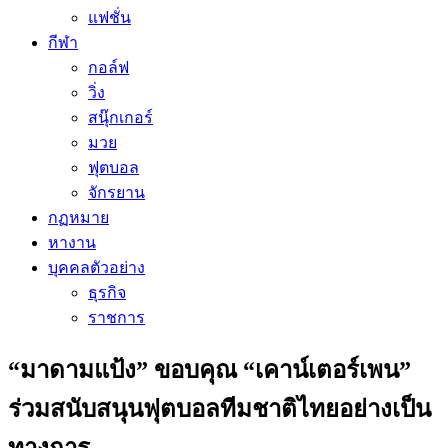
แฟชั่น
กีฬา
กอล์ฟ
วิ่ง
สนุ๊กเกอร์
มวย
ฟุตบอล
จักรยาน
กฏหมาย
หางาน
บุคคลตัวอย่าง
ธุรกิจ
ราชการ
“มาดามแป้ง” ขอบคุณ “เคาน์เตอร์เพน”
ร่วมสนับสนุนฟุตบอลทีมชาติไทยอย่างเป็น
ทางการ