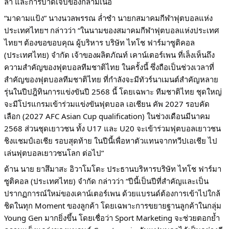
ล้า และการบาดเจ็บของกล้ามเนื้อ
“มาดามแป้ง” นางนวลพรรณ ล่ำซำ นายกสมาคมกีฬาฟุตบอลแห่ง
ประเทศไทยฯ กล่าวว่า “ในนามของสมาคมกีฬาฟุตบอลแห่งประเทศ
ไทยฯ ต้องขอขอบคุณ ผู้บริหาร บริษัท ไทโช ฟาร์มาซูติคอล
(ประเทศไทย) จำกัด เจ้าของผลิตภัณท์ เคาน์เตอร์เพน ที่เล็งเห็นถึง
ความสำคัญของฟุตบอลทีมชาติไทย ในครั้งนี้ ซึ่งถือเป็นช่วงเวลาที่
สำคัญของฟุตบอลทีมชาติไทย ที่กำลังจะมีทัวร์นาเมนต์สำคัญหลาย
รุ่นในปีปฎิทินการแข่งขันปี 2568 นี้ โดยเฉพาะ ทีมชาติไทย ชุดใหญ่
จะมีโปรแกรมเข้าร่วมแข่งขันฟุตบอล เอเชียน คัพ 2027 รอบคัด
เลือก (2027 AFC Asian Cup qualification) ในช่วงเดือนมีนาคม
2568 ส่วนชุดเยาวชน ทั้ง U17 และ U20 จะเข้าร่วมฟุตบอลเยาวชน
ชิงแชมป์เอเชีย รอบสุดท้าย ในปีนี้เพื่อหาตัวแทนจากทวีปเอเชีย ไป
เล่นฟุตบอลเยาวชนโลก ต่อไป”
ด้าน นาย ยาสึมาสะ อิวาโมโตะ ประธานบริหารบริษัท ไทโช ฟาร์มา
ซูติคอล (ประเทศไทย) จำกัด กล่าวว่า “ปีนี้เป็นปีที่สำคัญและเป็น
ปรากฏการณ์ใหม่ของเคาน์เตอร์เพน ด้วยแบรนด์ต้องการเข้าไปใกล้
ชิดในทุก Moment ของลูกค้า โดยเฉพาะการขยายฐานลูกค้าในกลุ่ม
Young Gen มากยิ่งขึ้น โดยเชื่อว่า Sport Marketing จะช่วยตอกย้ำ