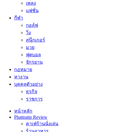
เพลง
แฟชั่น
กีฬา
กอล์ฟ
วิ่ง
สนุ๊กเกอร์
มวย
ฟุตบอล
จักรยาน
กฏหมาย
หางาน
บุคคลตัวอย่าง
ธุรกิจ
ราชการ
หน้าหลัก
Phattratip Review
คาเฟ่ร้านนั่งเล่น
ร้านอาหาร