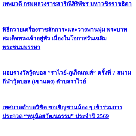
เทพยวดี กรมหลวงราชสาริณีสิริพัชร มหาวชิรราชธิดา
พิธีถวายเครื่องราชสักการะและวางพานพุ่ม พระบาท
สมเด็จพระเจ้าอยู่หัว เนื่องในโอกาสวันเฉลิม
พระชนมพรรษา
มอบรางวัลวู้ดบอล ”ราไวย์-ภูเก็ตเกมส์” ครั้งที่ 7 สนาม
กีฬาวู้ดบอล (เขาแดง) ตำบลราไวย์
เทศบาลตำบลวิชิต ขอเชิญชวนน้อง ๆ เข้าร่วมการ
ประกวด “หนูน้อยวัฒนธรรม” ประจำปี 2569