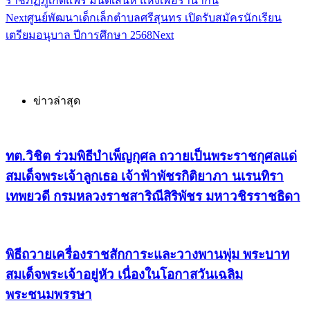
ราชภัฏภูเก็ตแฟร์ มนต์เสน่ห์ แห่งเพอรานากัน
Next
ศูนย์พัฒนาเด็กเล็กตำบลศรีสุนทร เปิดรับสมัครนักเรียน
เตรียมอนุบาล ปีการศึกษา 2568
Next
ข่าวล่าสุด
ทต.วิชิต ร่วมพิธีบำเพ็ญกุศล ถวายเป็นพระราชกุศลแด่
สมเด็จพระเจ้าลูกเธอ เจ้าฟ้าพัชรกิติยาภา นเรนทิรา
เทพยวดี กรมหลวงราชสาริณีสิริพัชร มหาวชิรราชธิดา
พิธีถวายเครื่องราชสักการะและวางพานพุ่ม พระบาท
สมเด็จพระเจ้าอยู่หัว เนื่องในโอกาสวันเฉลิม
พระชนมพรรษา