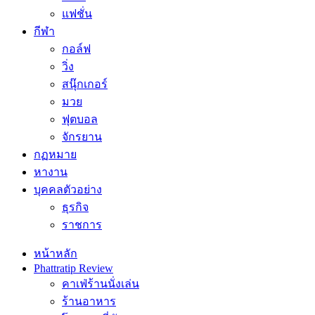
แฟชั่น
กีฬา
กอล์ฟ
วิ่ง
สนุ๊กเกอร์
มวย
ฟุตบอล
จักรยาน
กฏหมาย
หางาน
บุคคลตัวอย่าง
ธุรกิจ
ราชการ
หน้าหลัก
Phattratip Review
คาเฟ่ร้านนั่งเล่น
ร้านอาหาร