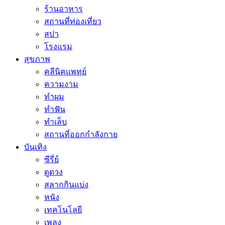
ร้านอาหาร
สถานที่ท่องเที่ยว
สปา
โรงแรม
สุขภาพ
คลีนิคแพทย์
ความงาม
ทำผม
ทำฟัน
ทำเล็บ
สถานที่ออกกำลังกาย
บันเทิง
ซีรี่ย์
ดูดวง
สลากกินแบ่ง
หนัง
เทคโนโลยี
เพลง