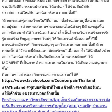
ความแข็งแกร่งของแบรนด์ Counterpain กับแฟนบอลได้เป็นอย่างดี
รวมถึงยังมีกิจกรรมหน้าสนาม ให้แฟน ๆ ได้ร่วมสัมผัสกับ
ประสบการณ์ใหม่กับ เคาน์เตอร์เพน ตลอดทั้งปี”
“ด้วยกระแสฟุตบอลไทยในปีที่ผ่านมา ทั้งจำนวนคนดูที่สนาม และ
ยอดผู้ชมการถ่ายทอดสดบนช่องทางออนไลน์ต่างๆ มีตัวเลขสูงขึ้น
อย่างชัดเจน ทำให้ “เคาน์เตอร์เพน” เล็งเห็นโอกาสในการสร้างการรับ
รู้และสร้าง Engagement ใหม่ๆ ให้กับแบรนด์ ซึ่งตลอดทั้งปีนี้
แบรนด์จะมีการทำกิจกรรมสนุกๆ เอาใจแฟนบอลตลอดทั้งปี ด้วย
คอนเซ็ปต์ “จังหวะนี้ต้อง…เคาน์เตอร์เพน” เพื่อตอกย้ำ ให้นึกถึงตัวช่วย
อย่าง “เคาน์เตอร์เพน” เป็นอันดับแรก โดยแบรนด์จะทำให้
MOMENT ที่เป็นภาพจำของแฟนบอลในสนาม ให้เกิดความสนุกมาก
ขึ้น”
ติดตามข่าวสารและกิจกรรมของทางแบรนด์ได้ที่
https://www.facebook.com/CounterpainThailand
#FAThailand
#ฟุตบอลทีมชาติไทย
#ช้างศึก
#เคาน์เตอร์เพน
#ให้เค้าช่วย
#บรรเทาปวดกล้ามเนื้อ
Prev
Previous
มหาวิทยาลัยราชภัฏภูเก็ต ร่วมกับคณะกรรมการส่ง
เสริมกิจการมหาวิทยาลัยราชภัฏภูเก็ต (คสม.) ขอเชิญร่วมงาน