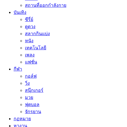
สถานที่ออกกำลังกาย
บันเทิง
ซีรี่ย์
ดูดวง
สลากกินแบ่ง
หนัง
เทคโนโลยี
เพลง
แฟชั่น
กีฬา
กอล์ฟ
วิ่ง
สนุ๊กเกอร์
มวย
ฟุตบอล
จักรยาน
กฏหมาย
หางาน