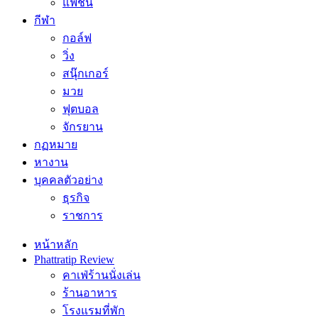
แฟชั่น
กีฬา
กอล์ฟ
วิ่ง
สนุ๊กเกอร์
มวย
ฟุตบอล
จักรยาน
กฏหมาย
หางาน
บุคคลตัวอย่าง
ธุรกิจ
ราชการ
หน้าหลัก
Phattratip Review
คาเฟ่ร้านนั่งเล่น
ร้านอาหาร
โรงแรมที่พัก