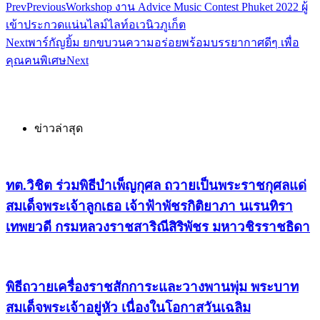
Prev
Previous
Workshop งาน Advice Music Contest Phuket 2022 ผู้
เข้าประกวดแน่นไลม์ไลท์อเวนิวภูเก็ต
Next
พาร์กัญยิ้ม ยกขบวนความอร่อยพร้อมบรรยากาศดีๆ เพื่อ
คุณคนพิเศษ
Next
ข่าวล่าสุด
ทต.วิชิต ร่วมพิธีบำเพ็ญกุศล ถวายเป็นพระราชกุศลแด่
สมเด็จพระเจ้าลูกเธอ เจ้าฟ้าพัชรกิติยาภา นเรนทิรา
เทพยวดี กรมหลวงราชสาริณีสิริพัชร มหาวชิรราชธิดา
พิธีถวายเครื่องราชสักการะและวางพานพุ่ม พระบาท
สมเด็จพระเจ้าอยู่หัว เนื่องในโอกาสวันเฉลิม