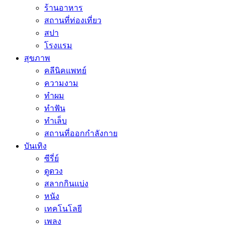
ร้านอาหาร
สถานที่ท่องเที่ยว
สปา
โรงแรม
สุขภาพ
คลีนิคแพทย์
ความงาม
ทำผม
ทำฟัน
ทำเล็บ
สถานที่ออกกำลังกาย
บันเทิง
ซีรี่ย์
ดูดวง
สลากกินแบ่ง
หนัง
เทคโนโลยี
เพลง