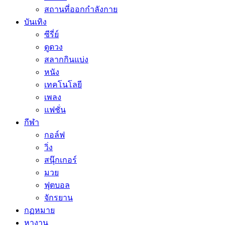
สถานที่ออกกำลังกาย
บันเทิง
ซีรี่ย์
ดูดวง
สลากกินแบ่ง
หนัง
เทคโนโลยี
เพลง
แฟชั่น
กีฬา
กอล์ฟ
วิ่ง
สนุ๊กเกอร์
มวย
ฟุตบอล
จักรยาน
กฏหมาย
หางาน