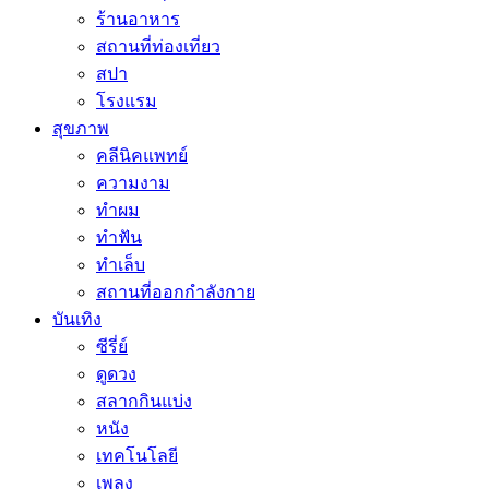
ร้านอาหาร
สถานที่ท่องเที่ยว
สปา
โรงแรม
สุขภาพ
คลีนิคแพทย์
ความงาม
ทำผม
ทำฟัน
ทำเล็บ
สถานที่ออกกำลังกาย
บันเทิง
ซีรี่ย์
ดูดวง
สลากกินแบ่ง
หนัง
เทคโนโลยี
เพลง