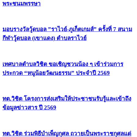
พระชนมพรรษา
มอบรางวัลวู้ดบอล ”ราไวย์-ภูเก็ตเกมส์” ครั้งที่ 7 สนาม
กีฬาวู้ดบอล (เขาแดง) ตำบลราไวย์
เทศบาลตำบลวิชิต ขอเชิญชวนน้อง ๆ เข้าร่วมการ
ประกวด “หนูน้อยวัฒนธรรม” ประจำปี 2569
ทต.วิชิต โครงการส่งเสริมให้ประชาชนรับรู้และเข้าถึง
ข้อมูลข่าวสาร ปี 2569
ทต.วิชิต ร่วมพิธีบำเพ็ญกุศล ถวายเป็นพระราชกุศลแด่