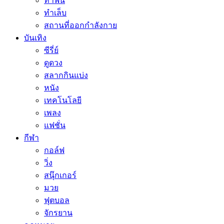
ทำฟัน
ทำเล็บ
สถานที่ออกกำลังกาย
บันเทิง
ซีรี่ย์
ดูดวง
สลากกินแบ่ง
หนัง
เทคโนโลยี
เพลง
แฟชั่น
กีฬา
กอล์ฟ
วิ่ง
สนุ๊กเกอร์
มวย
ฟุตบอล
จักรยาน