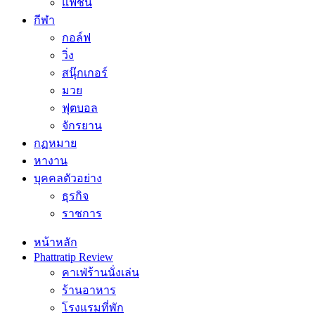
แฟชั่น
กีฬา
กอล์ฟ
วิ่ง
สนุ๊กเกอร์
มวย
ฟุตบอล
จักรยาน
กฏหมาย
หางาน
บุคคลตัวอย่าง
ธุรกิจ
ราชการ
หน้าหลัก
Phattratip Review
คาเฟ่ร้านนั่งเล่น
ร้านอาหาร
โรงแรมที่พัก