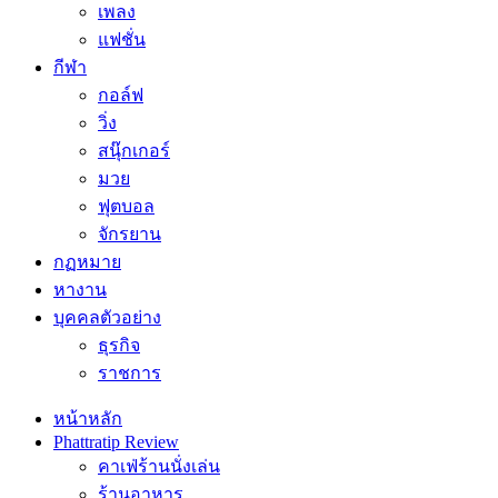
เพลง
แฟชั่น
กีฬา
กอล์ฟ
วิ่ง
สนุ๊กเกอร์
มวย
ฟุตบอล
จักรยาน
กฏหมาย
หางาน
บุคคลตัวอย่าง
ธุรกิจ
ราชการ
หน้าหลัก
Phattratip Review
คาเฟ่ร้านนั่งเล่น
ร้านอาหาร