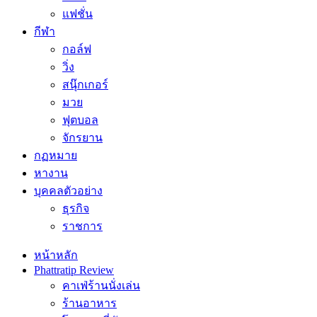
แฟชั่น
กีฬา
กอล์ฟ
วิ่ง
สนุ๊กเกอร์
มวย
ฟุตบอล
จักรยาน
กฏหมาย
หางาน
บุคคลตัวอย่าง
ธุรกิจ
ราชการ
หน้าหลัก
Phattratip Review
คาเฟ่ร้านนั่งเล่น
ร้านอาหาร