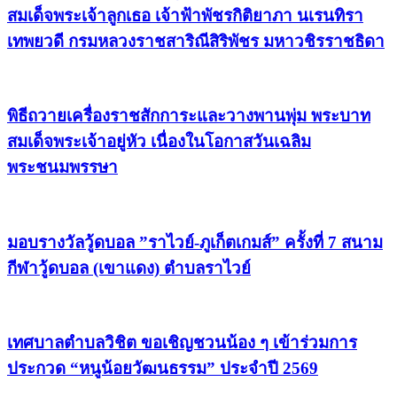
สมเด็จพระเจ้าลูกเธอ เจ้าฟ้าพัชรกิติยาภา นเรนทิรา
เทพยวดี กรมหลวงราชสาริณีสิริพัชร มหาวชิรราชธิดา
พิธีถวายเครื่องราชสักการะและวางพานพุ่ม พระบาท
สมเด็จพระเจ้าอยู่หัว เนื่องในโอกาสวันเฉลิม
พระชนมพรรษา
มอบรางวัลวู้ดบอล ”ราไวย์-ภูเก็ตเกมส์” ครั้งที่ 7 สนาม
กีฬาวู้ดบอล (เขาแดง) ตำบลราไวย์
เทศบาลตำบลวิชิต ขอเชิญชวนน้อง ๆ เข้าร่วมการ
ประกวด “หนูน้อยวัฒนธรรม” ประจำปี 2569