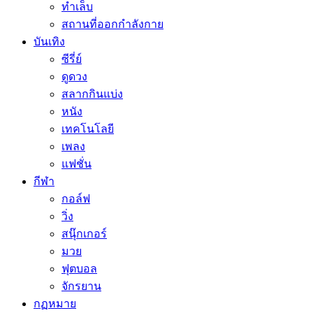
ทำเล็บ
สถานที่ออกกำลังกาย
บันเทิง
ซีรี่ย์
ดูดวง
สลากกินแบ่ง
หนัง
เทคโนโลยี
เพลง
แฟชั่น
กีฬา
กอล์ฟ
วิ่ง
สนุ๊กเกอร์
มวย
ฟุตบอล
จักรยาน
กฏหมาย