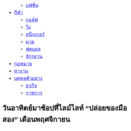
แฟชั่น
กีฬา
กอล์ฟ
วิ่ง
สนุ๊กเกอร์
มวย
ฟุตบอล
จักรยาน
กฏหมาย
หางาน
บุคคลตัวอย่าง
ธุรกิจ
ราชการ
วันอาทิตย์มาช้อปที่ไลม์ไลท์ “ปล่อยของมือ
สอง” เดือนพฤศจิกายน