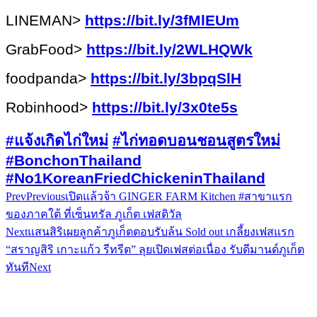
LINEMAN>
https://bit.ly/3fMlEUm
GrabFood>
https://bit.ly/2WLHQWk
foodpanda>
https://bit.ly/3bpqSlH
Robinhood>
https://bit.ly/3x0te5s
#
แจ้งเกิดไก่ใหม่
#
ไก่ทอดบอนชอนสูตรใหม่
#BonchonThailand
#No1KoreanFriedChickeninThailand
Prev
Previous
เปิดแล้วจ้า GINGER FARM Kitchen #สาขาแรก
ของภาคใต้ ที่เซ็นทรัล ภูเก็ต เฟสติวัล
Next
แสนสิริเผยลูกค้าภูเก็ตตอบรับล้น Sold out เกลี้ยงเฟสแรก
“สราญสิริ เกาะแก้ว รีทรีต” ลุยเปิดเฟสต่อเนื่อง รับดีมานด์ภูเก็ต
ทันที
Next