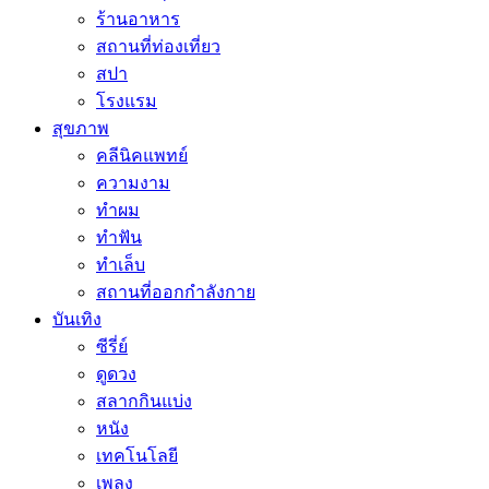
ร้านอาหาร
สถานที่ท่องเที่ยว
สปา
โรงแรม
สุขภาพ
คลีนิคแพทย์
ความงาม
ทำผม
ทำฟัน
ทำเล็บ
สถานที่ออกกำลังกาย
บันเทิง
ซีรี่ย์
ดูดวง
สลากกินแบ่ง
หนัง
เทคโนโลยี
เพลง