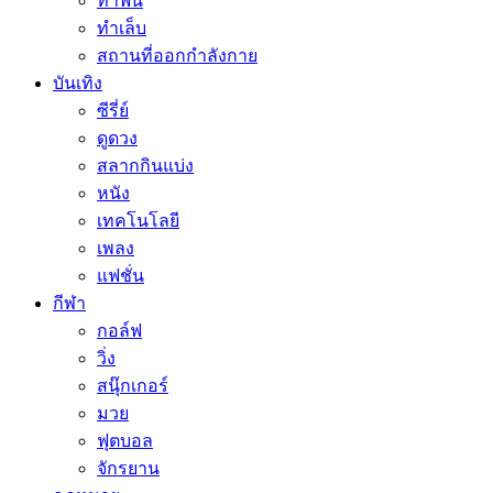
ทำฟัน
ทำเล็บ
สถานที่ออกกำลังกาย
บันเทิง
ซีรี่ย์
ดูดวง
สลากกินแบ่ง
หนัง
เทคโนโลยี
เพลง
แฟชั่น
กีฬา
กอล์ฟ
วิ่ง
สนุ๊กเกอร์
มวย
ฟุตบอล
จักรยาน