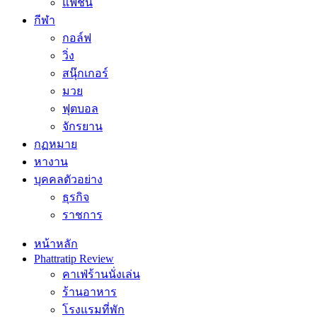
แฟชั่น
กีฬา
กอล์ฟ
วิ่ง
สนุ๊กเกอร์
มวย
ฟุตบอล
จักรยาน
กฏหมาย
หางาน
บุคคลตัวอย่าง
ธุรกิจ
ราชการ
หน้าหลัก
Phattratip Review
คาเฟ่ร้านนั่งเล่น
ร้านอาหาร
โรงแรมที่พัก