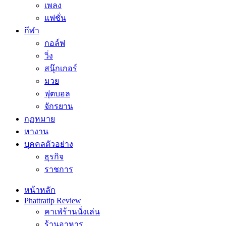
เพลง
แฟชั่น
กีฬา
กอล์ฟ
วิ่ง
สนุ๊กเกอร์
มวย
ฟุตบอล
จักรยาน
กฏหมาย
หางาน
บุคคลตัวอย่าง
ธุรกิจ
ราชการ
หน้าหลัก
Phattratip Review
คาเฟ่ร้านนั่งเล่น
ร้านอาหาร