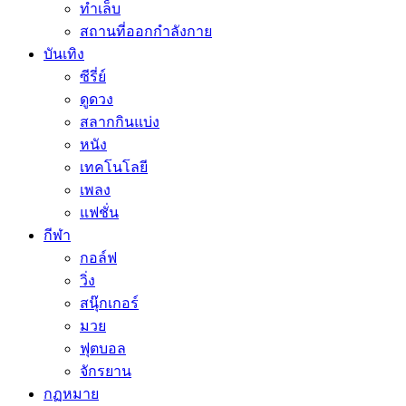
ทำเล็บ
สถานที่ออกกำลังกาย
บันเทิง
ซีรี่ย์
ดูดวง
สลากกินแบ่ง
หนัง
เทคโนโลยี
เพลง
แฟชั่น
กีฬา
กอล์ฟ
วิ่ง
สนุ๊กเกอร์
มวย
ฟุตบอล
จักรยาน
กฏหมาย