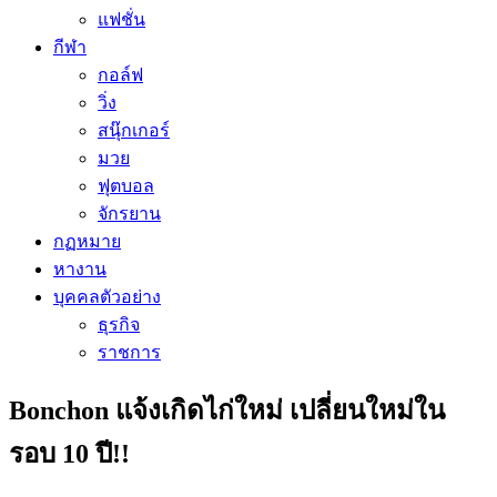
แฟชั่น
กีฬา
กอล์ฟ
วิ่ง
สนุ๊กเกอร์
มวย
ฟุตบอล
จักรยาน
กฏหมาย
หางาน
บุคคลตัวอย่าง
ธุรกิจ
ราชการ
Bonchon แจ้งเกิดไก่ใหม่ เปลี่ยนใหม่ใน
รอบ 10 ปี!!