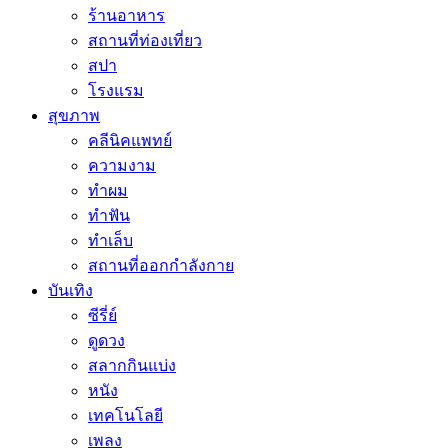
ร้านอาหาร
สถานที่ท่องเที่ยว
สปา
โรงแรม
สุขภาพ
คลีนิคแพทย์
ความงาม
ทำผม
ทำฟัน
ทำเล็บ
สถานที่ออกกำลังกาย
บันเทิง
ซีรี่ย์
ดูดวง
สลากกินแบ่ง
หนัง
เทคโนโลยี
เพลง