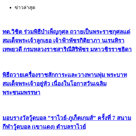
ข่าวล่าสุด
ทต.วิชิต ร่วมพิธีบำเพ็ญกุศล ถวายเป็นพระราชกุศลแด่
สมเด็จพระเจ้าลูกเธอ เจ้าฟ้าพัชรกิติยาภา นเรนทิรา
เทพยวดี กรมหลวงราชสาริณีสิริพัชร มหาวชิรราชธิดา
พิธีถวายเครื่องราชสักการะและวางพานพุ่ม พระบาท
สมเด็จพระเจ้าอยู่หัว เนื่องในโอกาสวันเฉลิม
พระชนมพรรษา
มอบรางวัลวู้ดบอล ”ราไวย์-ภูเก็ตเกมส์” ครั้งที่ 7 สนาม
กีฬาวู้ดบอล (เขาแดง) ตำบลราไวย์