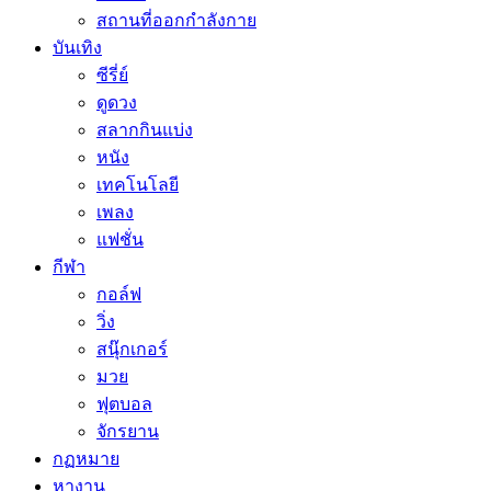
สถานที่ออกกำลังกาย
บันเทิง
ซีรี่ย์
ดูดวง
สลากกินแบ่ง
หนัง
เทคโนโลยี
เพลง
แฟชั่น
กีฬา
กอล์ฟ
วิ่ง
สนุ๊กเกอร์
มวย
ฟุตบอล
จักรยาน
กฏหมาย
หางาน