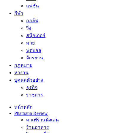
แฟชั่น
กีฬา
กอล์ฟ
วิ่ง
สนุ๊กเกอร์
มวย
ฟุตบอล
จักรยาน
กฏหมาย
หางาน
บุคคลตัวอย่าง
ธุรกิจ
ราชการ
หน้าหลัก
Phattratip Review
คาเฟ่ร้านนั่งเล่น
ร้านอาหาร