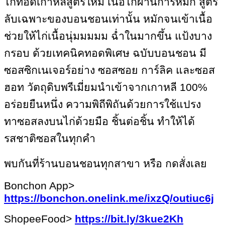
ไก่ทอดเกาหลีสูตรใหม่ เนื้อไก่ผ่านการหมัก สูตร
ลับเฉพาะของบอนชอนเท่านั้น หมักจนเข้าเนื้อ
ช่วยให้ไก่เนื้อนุ่มมมมม ฉ่ำในมากขึ้น แป้งบาง
กรอบ ด้วยเทคนิคทอดพิเศษ ฉบับบอนชอน มี
ซอสซิกเนเจอร์อย่าง ซอสซอย การ์ลิค และซอส
ฮอท วัตถุดิบพรีเมี่ยมนำเข้าจากเกาหลี
100%
อร่อยยืนหนึ่ง ความพิถีพิถันด้วยการใช้แปรง
ทาซอสลงบนไก่ด้วยมือ ชิ้นต่อชิ้น ทำให้ได้
รสชาติซอสในทุกคำ
พบกันที่ร้านบอนชอนทุกสาขา หรือ กดสั่งเลย
Bonchon App>
https://bonchon.onelink.me/ixzQ/outiuc6j
ShopeeFood>
https://bit.ly/3kue2Kh